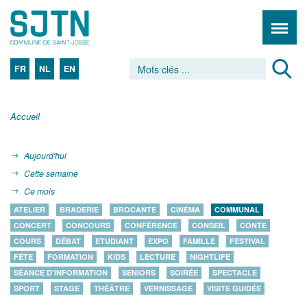
FR
NL
EN
Accueil
Aujourd'hui
Cette semaine
Ce mois
ATELIER
BRADERIE
BROCANTE
CINÉMA
COMMUNAL
CONCERT
CONCOURS
CONFÉRENCE
CONSEIL
CONTE
COURS
DÉBAT
ETUDIANT
EXPO
FAMILLE
FESTIVAL
FÊTE
FORMATION
KIDS
LECTURE
NIGHTLIFE
SÉANCE D'INFORMATION
SENIORS
SOIRÉE
SPECTACLE
SPORT
STAGE
THÉÂTRE
VERNISSAGE
VISITE GUIDÉE