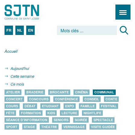
FR
NL
EN
Accueil
Aujourd'hui
Cette semaine
Ce mois
ATELIER
BRADERIE
BROCANTE
CINÉMA
COMMUNAL
CONCERT
CONCOURS
CONFÉRENCE
CONSEIL
CONTE
COURS
DÉBAT
ETUDIANT
EXPO
FAMILLE
FESTIVAL
FÊTE
FORMATION
KIDS
LECTURE
NIGHTLIFE
SÉANCE D'INFORMATION
SENIORS
SOIRÉE
SPECTACLE
SPORT
STAGE
THÉÂTRE
VERNISSAGE
VISITE GUIDÉE