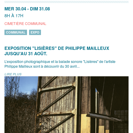
MER 30.04
-
DIM 31.08
8H À 17H
CIMETIÈRE COMMUNAL
COMMUNAL
EXPO
EXPOSITION "LISIÈRES" DE PHILIPPE MAILLEUX
JUSQU'AU 31 AOÛT.
L’exposition photographique et la balade sonore "Lisières" de l'artiste
Philippe Mailleux sont à découvrir du 30 avril...
LIRE PLUS