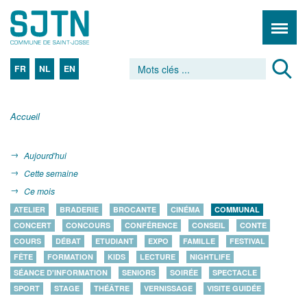
FR
NL
EN
Accueil
Aujourd'hui
Cette semaine
Ce mois
ATELIER
BRADERIE
BROCANTE
CINÉMA
COMMUNAL
CONCERT
CONCOURS
CONFÉRENCE
CONSEIL
CONTE
COURS
DÉBAT
ETUDIANT
EXPO
FAMILLE
FESTIVAL
FÊTE
FORMATION
KIDS
LECTURE
NIGHTLIFE
SÉANCE D'INFORMATION
SENIORS
SOIRÉE
SPECTACLE
SPORT
STAGE
THÉÂTRE
VERNISSAGE
VISITE GUIDÉE