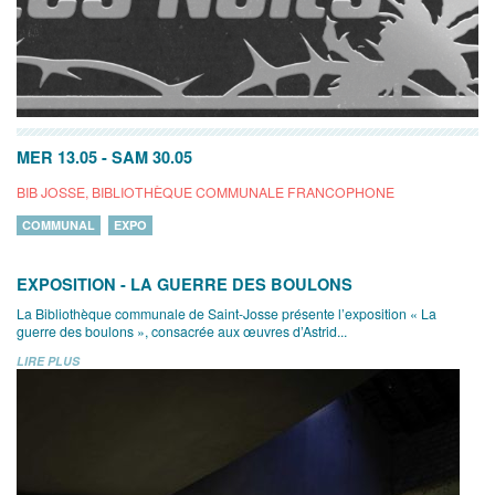
MER 13.05
-
SAM 30.05
BIB JOSSE, BIBLIOTHÈQUE COMMUNALE FRANCOPHONE
COMMUNAL
EXPO
EXPOSITION - LA GUERRE DES BOULONS
La Bibliothèque communale de Saint-Josse présente l’exposition « La
guerre des boulons », consacrée aux œuvres d’Astrid...
LIRE PLUS