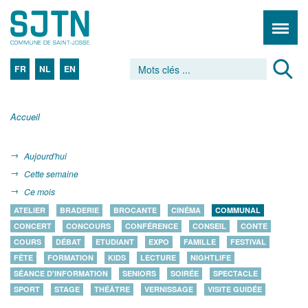
FR
NL
EN
Accueil
Aujourd'hui
Cette semaine
Ce mois
ATELIER
BRADERIE
BROCANTE
CINÉMA
COMMUNAL
CONCERT
CONCOURS
CONFÉRENCE
CONSEIL
CONTE
COURS
DÉBAT
ETUDIANT
EXPO
FAMILLE
FESTIVAL
FÊTE
FORMATION
KIDS
LECTURE
NIGHTLIFE
SÉANCE D'INFORMATION
SENIORS
SOIRÉE
SPECTACLE
SPORT
STAGE
THÉÂTRE
VERNISSAGE
VISITE GUIDÉE