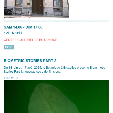
SAM 14.06
-
DIM 17.08
12H À 18H
CENTRE CULTUREL LE BOTANIQUE
EXPO
BIOMETRIC STORIES PART 2
Du 14 juin au 17 août 2025, le Botanique à Bruxelles présente Biomimetic
Stories Part II, nouveau cycle de films en...
LIRE PLUS