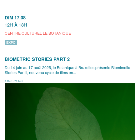
DIM 17.08
12H À 18H
CENTRE CULTUREL LE BOTANIQUE
EXPO
BIOMETRIC STORIES PART 2
Du 14 juin au 17 août 2025, le Botanique à Bruxelles présente Biomimetic
Stories Part II, nouveau cycle de films en...
LIRE PLUS