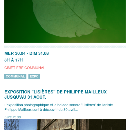
MER 30.04
-
DIM 31.08
8H À 17H
CIMETIÈRE COMMUNAL
COMMUNAL
EXPO
EXPOSITION "LISIÈRES" DE PHILIPPE MAILLEUX
JUSQU'AU 31 AOÛT.
L’exposition photographique et la balade sonore "Lisières" de l'artiste
Philippe Mailleux sont à découvrir du 30 avril...
LIRE PLUS