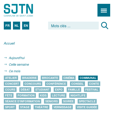
FR
NL
EN
Accueil
Aujourd'hui
Cette semaine
Ce mois
ATELIER
BRADERIE
BROCANTE
CINÉMA
COMMUNAL
CONCERT
CONCOURS
CONFÉRENCE
CONSEIL
CONTE
COURS
DÉBAT
ETUDIANT
EXPO
FAMILLE
FESTIVAL
FÊTE
FORMATION
KIDS
LECTURE
NIGHTLIFE
SÉANCE D'INFORMATION
SENIORS
SOIRÉE
SPECTACLE
SPORT
STAGE
THÉÂTRE
VERNISSAGE
VISITE GUIDÉE