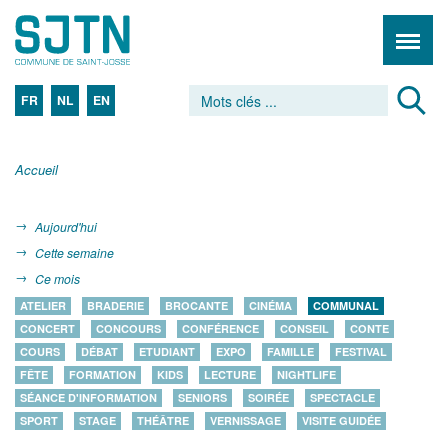
FR
NL
EN
Accueil
Aujourd'hui
Cette semaine
Ce mois
ATELIER
BRADERIE
BROCANTE
CINÉMA
COMMUNAL
CONCERT
CONCOURS
CONFÉRENCE
CONSEIL
CONTE
COURS
DÉBAT
ETUDIANT
EXPO
FAMILLE
FESTIVAL
FÊTE
FORMATION
KIDS
LECTURE
NIGHTLIFE
SÉANCE D'INFORMATION
SENIORS
SOIRÉE
SPECTACLE
SPORT
STAGE
THÉÂTRE
VERNISSAGE
VISITE GUIDÉE