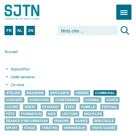
FR
NL
EN
Accueil
Aujourd'hui
Cette semaine
Ce mois
ATELIER
BRADERIE
BROCANTE
CINÉMA
COMMUNAL
CONCERT
CONCOURS
CONFÉRENCE
CONSEIL
CONTE
COURS
DÉBAT
ETUDIANT
EXPO
FAMILLE
FESTIVAL
FÊTE
FORMATION
KIDS
LECTURE
NIGHTLIFE
SÉANCE D'INFORMATION
SENIORS
SOIRÉE
SPECTACLE
SPORT
STAGE
THÉÂTRE
VERNISSAGE
VISITE GUIDÉE