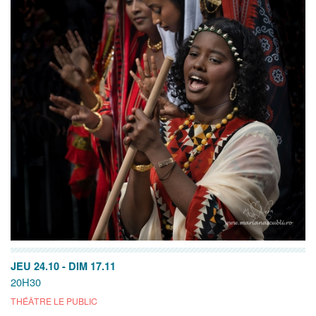
JEU 24.10
-
DIM 17.11
20H30
THÉÂTRE LE PUBLIC