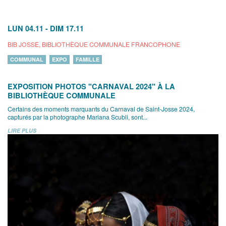
LUN 04.11
-
DIM 17.11
BIB JOSSE, BIBLIOTHÈQUE COMMUNALE FRANCOPHONE
COMMUNAL
EXPO
FAMILLE
EXPOSITION PHOTOS "CARNAVAL 2024" À LA
BIBLIOTHÈQUE COMMUNALE
Certains des moments marquants du Carnaval de Saint-Josse 2024,
capturés par la photographe Mariana Scubli, sont...
LIRE PLUS