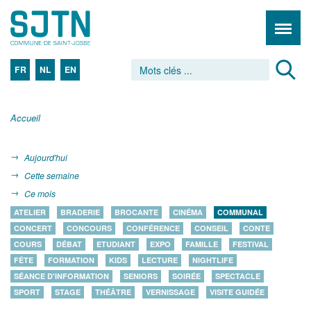
FR
NL
EN
Accueil
Aujourd'hui
Cette semaine
Ce mois
ATELIER
BRADERIE
BROCANTE
CINÉMA
COMMUNAL
CONCERT
CONCOURS
CONFÉRENCE
CONSEIL
CONTE
COURS
DÉBAT
ETUDIANT
EXPO
FAMILLE
FESTIVAL
FÊTE
FORMATION
KIDS
LECTURE
NIGHTLIFE
SÉANCE D'INFORMATION
SENIORS
SOIRÉE
SPECTACLE
SPORT
STAGE
THÉÂTRE
VERNISSAGE
VISITE GUIDÉE