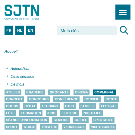
FR
NL
EN
Accueil
Aujourd'hui
Cette semaine
Ce mois
ATELIER
BRADERIE
BROCANTE
CINÉMA
COMMUNAL
CONCERT
CONCOURS
CONFÉRENCE
CONSEIL
CONTE
COURS
DÉBAT
ETUDIANT
EXPO
FAMILLE
FESTIVAL
FÊTE
FORMATION
KIDS
LECTURE
NIGHTLIFE
SÉANCE D'INFORMATION
SENIORS
SOIRÉE
SPECTACLE
SPORT
STAGE
THÉÂTRE
VERNISSAGE
VISITE GUIDÉE