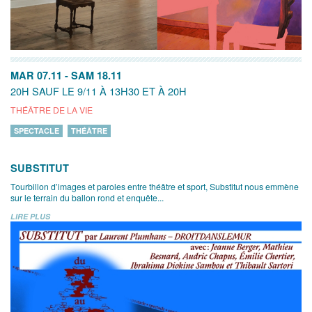
MAR 07.11
-
SAM 18.11
20H SAUF LE 9/11 À 13H30 ET À 20H
THÉÂTRE DE LA VIE
SPECTACLE
THÉÂTRE
SUBSTITUT
Tourbillon d’images et paroles entre théâtre et sport, Substitut nous emmène
sur le terrain du ballon rond et enquête...
LIRE PLUS