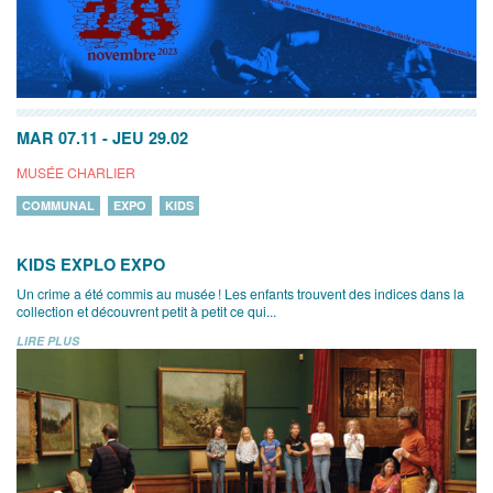
MAR 07.11
-
JEU 29.02
MUSÉE CHARLIER
COMMUNAL
EXPO
KIDS
KIDS EXPLO EXPO
Un crime a été commis au musée ! Les enfants trouvent des indices dans la
collection et découvrent petit à petit ce qui...
LIRE PLUS