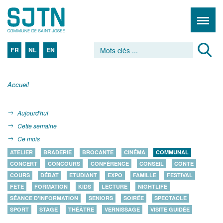
FR
NL
EN
Accueil
Aujourd'hui
Cette semaine
Ce mois
ATELIER
BRADERIE
BROCANTE
CINÉMA
COMMUNAL
CONCERT
CONCOURS
CONFÉRENCE
CONSEIL
CONTE
COURS
DÉBAT
ETUDIANT
EXPO
FAMILLE
FESTIVAL
FÊTE
FORMATION
KIDS
LECTURE
NIGHTLIFE
SÉANCE D'INFORMATION
SENIORS
SOIRÉE
SPECTACLE
SPORT
STAGE
THÉÂTRE
VERNISSAGE
VISITE GUIDÉE