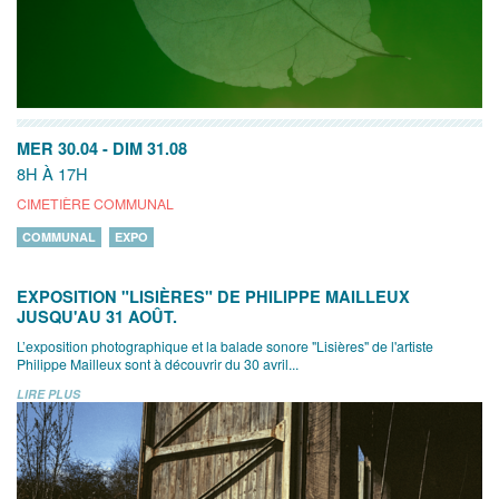
MER 30.04
-
DIM 31.08
8H À 17H
CIMETIÈRE COMMUNAL
COMMUNAL
EXPO
EXPOSITION "LISIÈRES" DE PHILIPPE MAILLEUX
JUSQU'AU 31 AOÛT.
L’exposition photographique et la balade sonore "Lisières" de l'artiste
Philippe Mailleux sont à découvrir du 30 avril...
LIRE PLUS