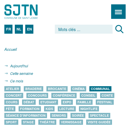
FR
NL
EN
Accueil
Aujourd'hui
Cette semaine
Ce mois
ATELIER
BRADERIE
BROCANTE
CINÉMA
COMMUNAL
CONCERT
CONCOURS
CONFÉRENCE
CONSEIL
CONTE
COURS
DÉBAT
ETUDIANT
EXPO
FAMILLE
FESTIVAL
FÊTE
FORMATION
KIDS
LECTURE
NIGHTLIFE
SÉANCE D'INFORMATION
SENIORS
SOIRÉE
SPECTACLE
SPORT
STAGE
THÉÂTRE
VERNISSAGE
VISITE GUIDÉE