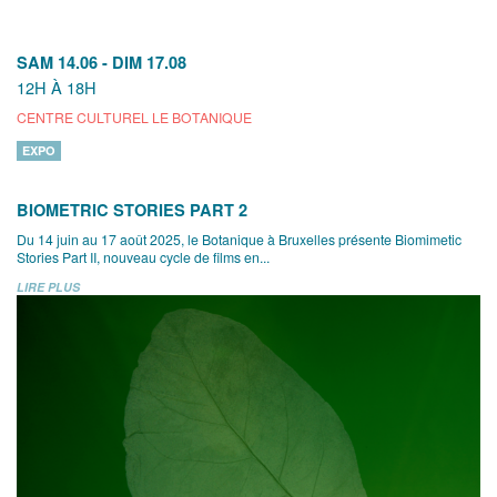
SAM 14.06
-
DIM 17.08
12H À 18H
CENTRE CULTUREL LE BOTANIQUE
EXPO
BIOMETRIC STORIES PART 2
Du 14 juin au 17 août 2025, le Botanique à Bruxelles présente Biomimetic
Stories Part II, nouveau cycle de films en...
LIRE PLUS