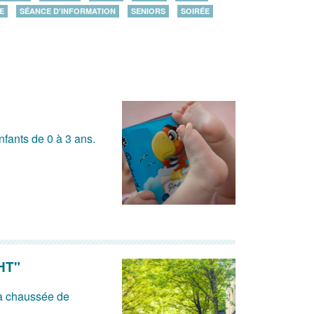
E
SÉANCE D'INFORMATION
SENIORS
SOIRÉE
nfants de 0 à 3 ans.
HT"
la chaussée de