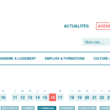
ACTUALITÉS
AGEN
BANISME & LOGEMENT
EMPLOIS & FORMATIONS
CULTURE 
d
l
m
m
j
v
s
d
l
m
m
j
v
10
11
12
13
14
15
16
17
18
19
20
21
22
2
BROCANTE
CINÉMA
COMMUNAL
CONCERT
CONCOURS
CONF