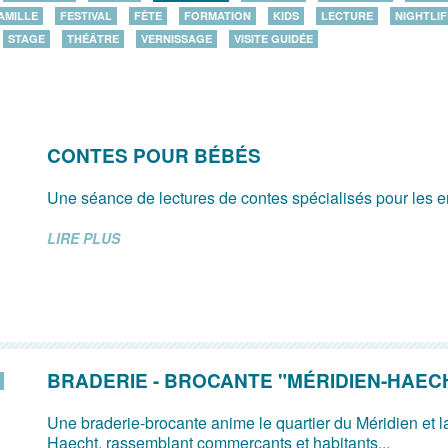
AMILLE
FESTIVAL
FÊTE
FORMATION
KIDS
LECTURE
NIGHTLIF
STAGE
THÉÂTRE
VERNISSAGE
VISITE GUIDÉE
CONTES POUR BÉBÉS
Une séance de lectures de contes spécialisés pour les e
LIRE PLUS
BRADERIE - BROCANTE "MÉRIDIEN-HAEC
Une braderie-brocante anime le quartier du Méridien et 
Haecht, rassemblant commerçants et habitants...