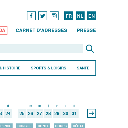
FR
NL
EN
DA
CARNET D'ADRESSES
PRESSE
& HISTOIRE
SPORTS & LOISIRS
SANTÉ
s
d
l
m
m
j
v
s
d
3
24
25
26
27
28
29
30
31
ÉRENCE
CONSEIL
CONTE
COURS
DÉBAT