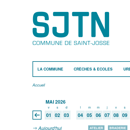
LA COMMUNE
CRÈCHES & ECOLES
UR
Accueil
MAI 2026
v
s
d
l
m
m
j
v
s
01
02
03
04
05
06
07
08
09
Aujourd'hui
ATELIER
BRADERIE