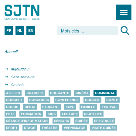
FR
NL
EN
Accueil
Aujourd'hui
Cette semaine
Ce mois
ATELIER
BRADERIE
BROCANTE
CINÉMA
COMMUNAL
CONCERT
CONCOURS
CONFÉRENCE
CONSEIL
CONTE
COURS
DÉBAT
ETUDIANT
EXPO
FAMILLE
FESTIVAL
FÊTE
FORMATION
KIDS
LECTURE
NIGHTLIFE
SÉANCE D'INFORMATION
SENIORS
SOIRÉE
SPECTACLE
SPORT
STAGE
THÉÂTRE
VERNISSAGE
VISITE GUIDÉE