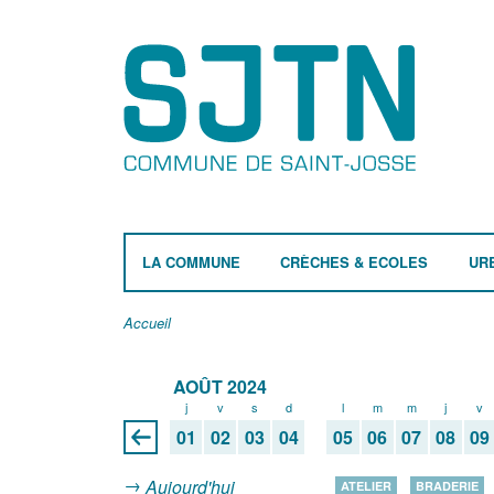
LA COMMUNE
CRÈCHES & ECOLES
UR
Accueil
AOÛT 2024
j
v
s
d
l
m
m
j
v
01
02
03
04
05
06
07
08
09
Aujourd'hui
ATELIER
BRADERIE