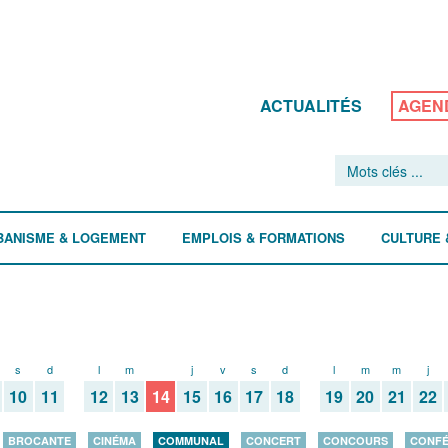
ACTUALITÉS
AGEN
BANISME & LOGEMENT
EMPLOIS & FORMATIONS
CULTURE 
s
d
l
m
m
j
v
s
d
l
m
m
j
10
11
12
13
14
15
16
17
18
19
20
21
22
BROCANTE
CINÉMA
COMMUNAL
CONCERT
CONCOURS
CONF