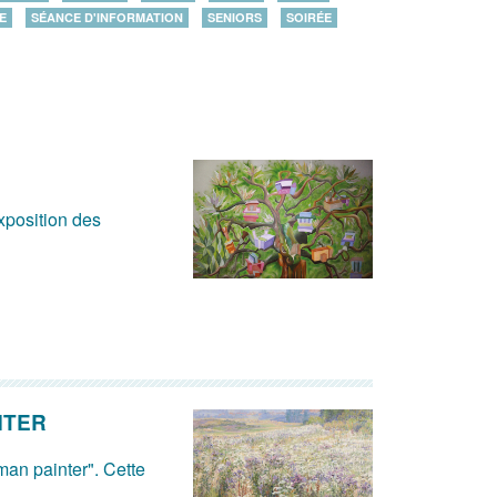
E
SÉANCE D'INFORMATION
SENIORS
SOIRÉE
xposition des
NTER
man painter". Cette