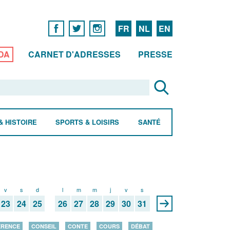
FR
NL
EN
DA
CARNET D'ADRESSES
PRESSE
& HISTOIRE
SPORTS & LOISIRS
SANTÉ
v
s
d
l
m
m
j
v
s
23
24
25
26
27
28
29
30
31
ÉRENCE
CONSEIL
CONTE
COURS
DÉBAT