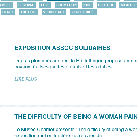
AMILLE
FESTIVAL
FÊTE
FORMATION
KIDS
LECTURE
NIGHTLIF
STAGE
THÉÂTRE
VERNISSAGE
VISITE GUIDÉE
EXPOSITION ASSOC’SOLIDAIRES
Depuis plusieurs années, la Bibliothèque propose une e
travaux réalisés par les enfants et les adultes...
LIRE PLUS
THE DIFFICULTY OF BEING A WOMAN PAI
Le Musée Charlier présente "The difficulty of being a wo
exposition met en lumière les œuvres de...