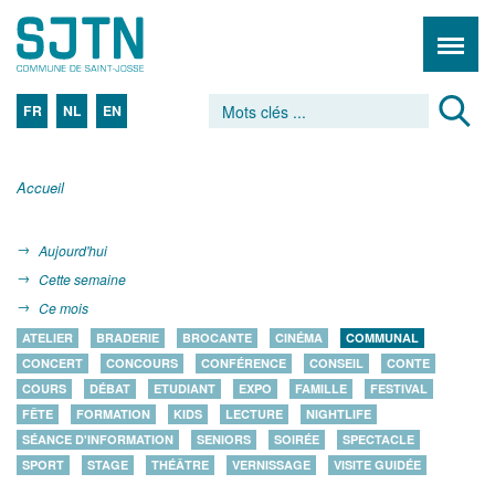
FR
NL
EN
Accueil
Aujourd'hui
Cette semaine
Ce mois
ATELIER
BRADERIE
BROCANTE
CINÉMA
COMMUNAL
CONCERT
CONCOURS
CONFÉRENCE
CONSEIL
CONTE
COURS
DÉBAT
ETUDIANT
EXPO
FAMILLE
FESTIVAL
FÊTE
FORMATION
KIDS
LECTURE
NIGHTLIFE
SÉANCE D'INFORMATION
SENIORS
SOIRÉE
SPECTACLE
SPORT
STAGE
THÉÂTRE
VERNISSAGE
VISITE GUIDÉE