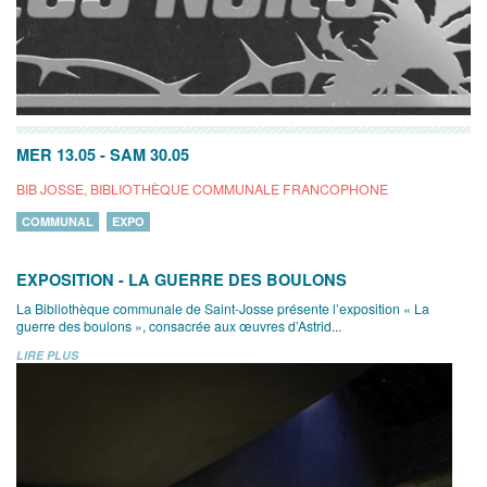
MER 13.05
-
SAM 30.05
BIB JOSSE, BIBLIOTHÈQUE COMMUNALE FRANCOPHONE
COMMUNAL
EXPO
EXPOSITION - LA GUERRE DES BOULONS
La Bibliothèque communale de Saint-Josse présente l’exposition « La
guerre des boulons », consacrée aux œuvres d’Astrid...
LIRE PLUS