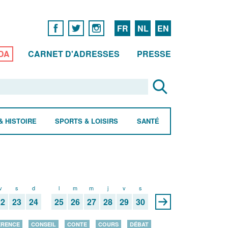
FR
NL
EN
DA
CARNET D'ADRESSES
PRESSE
& HISTOIRE
SPORTS & LOISIRS
SANTÉ
v
s
d
l
m
m
j
v
s
22
23
24
25
26
27
28
29
30
ÉRENCE
CONSEIL
CONTE
COURS
DÉBAT