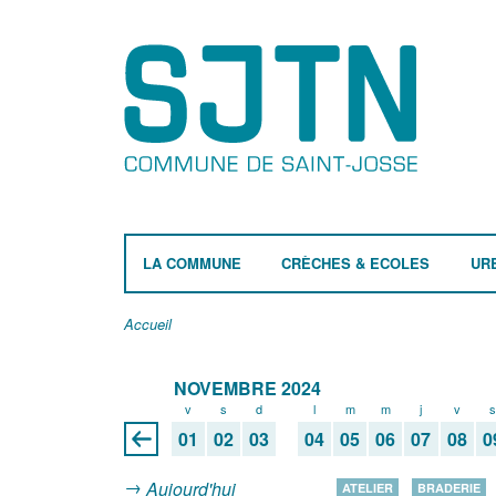
LA COMMUNE
CRÈCHES & ECOLES
UR
Accueil
NOVEMBRE 2024
v
s
d
l
m
m
j
v
s
01
02
03
04
05
06
07
08
0
Aujourd'hui
ATELIER
BRADERIE