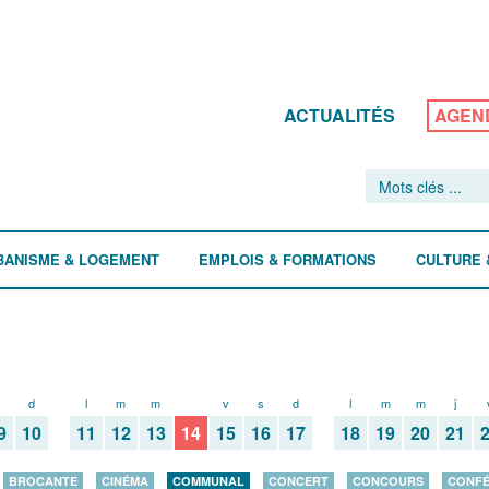
ACTUALITÉS
AGEN
BANISME & LOGEMENT
EMPLOIS & FORMATIONS
CULTURE 
d
l
m
m
j
v
s
d
l
m
m
j
9
10
11
12
13
14
15
16
17
18
19
20
21
BROCANTE
CINÉMA
COMMUNAL
CONCERT
CONCOURS
CONF