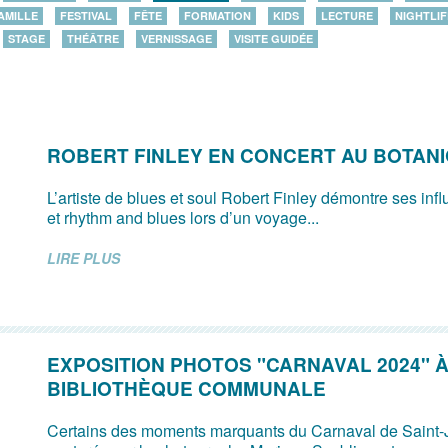
AMILLE
FESTIVAL
FÊTE
FORMATION
KIDS
LECTURE
NIGHTLIF
STAGE
THÉÂTRE
VERNISSAGE
VISITE GUIDÉE
ROBERT FINLEY EN CONCERT AU BOTAN
L’artiste de blues et soul Robert Finley démontre ses inf
et rhythm and blues lors d’un voyage...
LIRE PLUS
EXPOSITION PHOTOS "CARNAVAL 2024" À
BIBLIOTHÈQUE COMMUNALE
Certains des moments marquants du Carnaval de Saint-