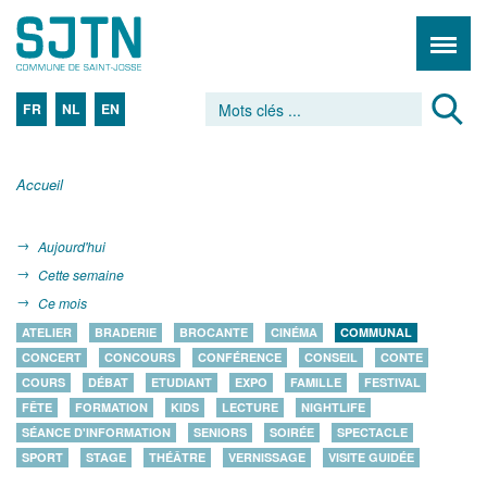
FR
NL
EN
Accueil
Aujourd'hui
Cette semaine
Ce mois
ATELIER
BRADERIE
BROCANTE
CINÉMA
COMMUNAL
CONCERT
CONCOURS
CONFÉRENCE
CONSEIL
CONTE
COURS
DÉBAT
ETUDIANT
EXPO
FAMILLE
FESTIVAL
FÊTE
FORMATION
KIDS
LECTURE
NIGHTLIFE
SÉANCE D'INFORMATION
SENIORS
SOIRÉE
SPECTACLE
SPORT
STAGE
THÉÂTRE
VERNISSAGE
VISITE GUIDÉE