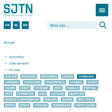
FR
NL
EN
Accueil
Aujourd'hui
Cette semaine
Ce mois
ATELIER
BRADERIE
BROCANTE
CINÉMA
COMMUNAL
CONCERT
CONCOURS
CONFÉRENCE
CONSEIL
CONTE
COURS
DÉBAT
ETUDIANT
EXPO
FAMILLE
FESTIVAL
FÊTE
FORMATION
KIDS
LECTURE
NIGHTLIFE
SÉANCE D'INFORMATION
SENIORS
SOIRÉE
SPECTACLE
SPORT
STAGE
THÉÂTRE
VERNISSAGE
VISITE GUIDÉE