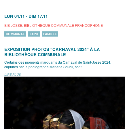
LUN 04.11
-
DIM 17.11
BIB JOSSE, BIBLIOTHÈQUE COMMUNALE FRANCOPHONE
COMMUNAL
EXPO
FAMILLE
EXPOSITION PHOTOS "CARNAVAL 2024" À LA
BIBLIOTHÈQUE COMMUNALE
Certains des moments marquants du Carnaval de Saint-Josse 2024,
capturés par la photographe Mariana Scubli, sont...
LIRE PLUS