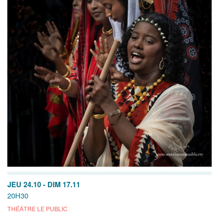
JEU 24.10
-
DIM 17.11
20H30
THÉÂTRE LE PUBLIC