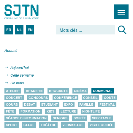
FR
NL
EN
Accueil
Aujourd'hui
Cette semaine
Ce mois
ATELIER
BRADERIE
BROCANTE
CINÉMA
COMMUNAL
CONCERT
CONCOURS
CONFÉRENCE
CONSEIL
CONTE
COURS
DÉBAT
ETUDIANT
EXPO
FAMILLE
FESTIVAL
FÊTE
FORMATION
KIDS
LECTURE
NIGHTLIFE
SÉANCE D'INFORMATION
SENIORS
SOIRÉE
SPECTACLE
SPORT
STAGE
THÉÂTRE
VERNISSAGE
VISITE GUIDÉE