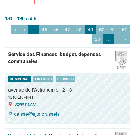
481 - 490 / 558
‹‹
‹
…
45
46
47
48
49
50
51
52
53
…
›
››
Service des Finances, budget, dépenses
communales
COMMUNAL
FINANCES
SERVICES
avenue de l'Astronomie 12-13
1210
Bruxelles
VOIR PLAN
caisse@sjtn.brussels