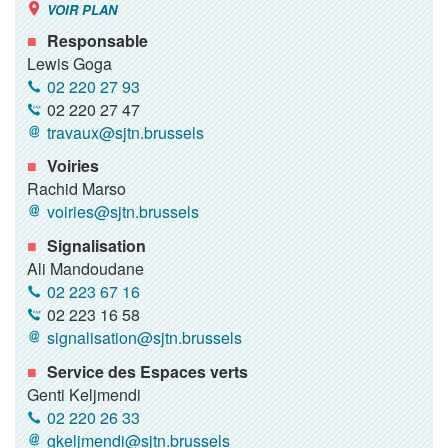
VOIR PLAN
Responsable
Lewis Goga
02 220 27 93
02 220 27 47
travaux@sjtn.brussels
Voiries
Rachid Marso
voiries@sjtn.brussels
Signalisation
Ali Mandoudane
02 223 67 16
02 223 16 58
signalisation@sjtn.brussels
Service des Espaces verts
Genti Keljmendi
02 220 26 33
gkeljmendi@sjtn.brussels