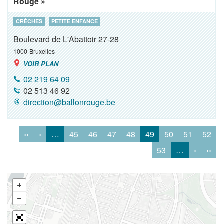
Rouge »
CRÈCHES
PETITE ENFANCE
Boulevard de L'Abattoir 27-28
1000
Bruxelles
VOIR PLAN
02 219 64 09
02 513 46 92
direction@ballonrouge.be
‹‹
‹
…
45
46
47
48
49
50
51
52
53
…
›
››