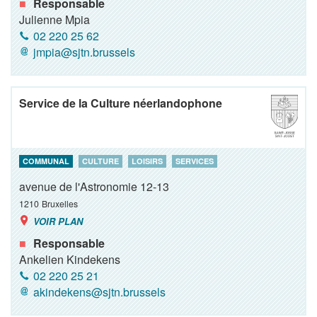
Responsable
Julienne Mpia
02 220 25 62
jmpia@sjtn.brussels
Service de la Culture néerlandophone
COMMUNAL
CULTURE
LOISIRS
SERVICES
avenue de l'Astronomie 12-13
1210
Bruxelles
VOIR PLAN
Responsable
Ankelien Kindekens
02 220 25 21
akindekens@sjtn.brussels