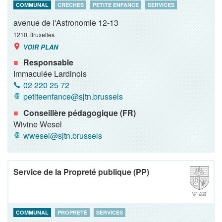
COMMUNAL
CRÈCHES
PETITE ENFANCE
SERVICES
avenue de l'Astronomie 12-13
1210
Bruxelles
VOIR PLAN
Responsable
Immaculée Lardinois
02 220 25 72
petiteenfance@sjtn.brussels
Conseillère pédagogique (FR)
Wivine Wesel
wwesel@sjtn.brussels
Service de la Propreté publique (PP)
COMMUNAL
PROPRETÉ
SERVICES