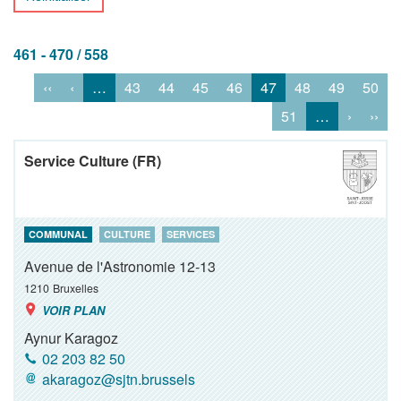
461 - 470 / 558
‹‹
‹
…
43
44
45
46
47
48
49
50
51
…
›
››
Service Culture (FR)
COMMUNAL
CULTURE
SERVICES
Avenue de l'Astronomie 12-13
1210
Bruxelles
VOIR PLAN
Aynur Karagoz
02 203 82 50
akaragoz@sjtn.brussels