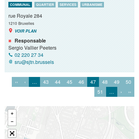
COMMUNAL
QUARTIER
SERVICES
URBANISME
rue Royale 284
1210
Bruxelles
VOIR PLAN
Responsable
Sergio Vallier Peeters
02 220 27 34
sru@sjtn.brussels
‹‹
‹
…
43
44
45
46
47
48
49
50
51
…
›
››