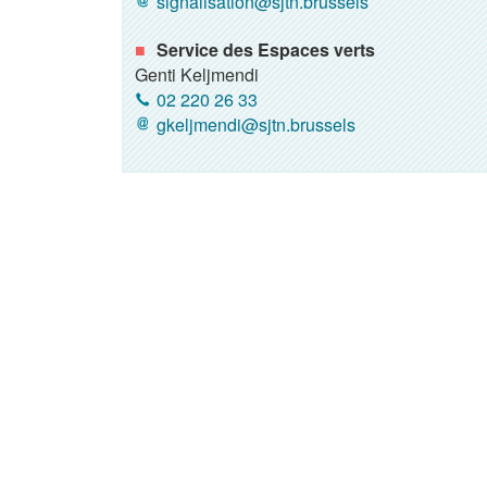
signalisation@sjtn.brussels
Service des Espaces verts
Genti Keljmendi
02 220 26 33
gkeljmendi@sjtn.brussels