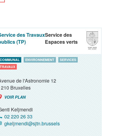
Service des Travaux
Service des
publics (TP)
Espaces verts
COMMUNAL
ENVIRONNEMENT
SERVICES
TRAVAUX
Avenue de l'Astronomie 12
1210
Bruxelles
VOIR PLAN
Genti Keljmendi
02 220 26 33
gkeljmendi@sjtn.brussels