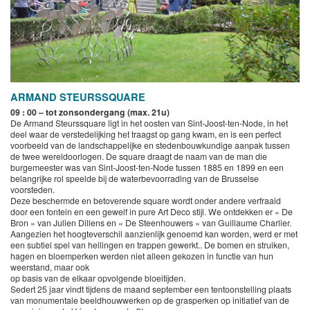
ARMAND STEURSSQUARE
09 : 00 – tot zonsondergang (max. 21u)
De Armand Steurssquare ligt in het oosten van Sint-Joost-ten-Node, in het
deel waar de verstedelijking het traagst op gang kwam, en is een perfect
voorbeeld van de landschappelijke en stedenbouwkundige aanpak tussen
de twee wereldoorlogen. De square draagt de naam van de man die
burgemeester was van Sint-Joost-ten-Node tussen 1885 en 1899 en een
belangrijke rol speelde bij de waterbevoorrading van de Brusselse
voorsteden.
Deze beschermde en betoverende square wordt onder andere verfraaid
door een fontein en een gewelf in pure Art Deco stijl. We ontdekken er « De
Bron » van Julien Dillens en « De Steenhouwers » van Guillaume Charlier.
Aangezien het hoogteverschil aanzienlijk genoemd kan worden, werd er met
een subtiel spel van hellingen en trappen gewerkt.. De bomen en struiken,
hagen en bloemperken werden niet alleen gekozen in functie van hun
weerstand, maar ook
op basis van de elkaar opvolgende bloeitijden.
Sedert 25 jaar vindt tijdens de maand september een tentoonstelling plaats
van monumentale beeldhouwwerken op de grasperken op initiatief van de