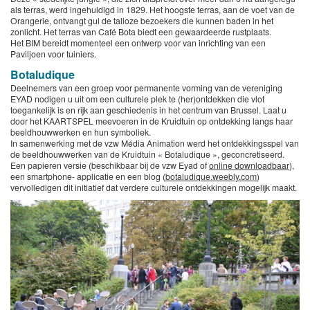
als terras, werd ingehuldigd in 1829. Het hoogste terras, aan de voet van de
Orangerie, ontvangt gul de talloze bezoekers die kunnen baden in het
zonlicht. Het terras van Café Bota biedt een gewaardeerde rustplaats.
Het BIM bereidt momenteel een ontwerp voor van inrichting van een
Paviljoen voor tuiniers.
Botaludique
Deelnemers van een groep voor permanente vorming van de vereniging
EYAD nodigen u uit om een culturele plek te (her)ontdekken die vlot
toegankelijk is en rijk aan geschiedenis in het centrum van Brussel. Laat u
door het KAARTSPEL meevoeren in de Kruidtuin op ontdekking langs haar
beeldhouwwerken en hun symboliek.
In samenwerking met de vzw Média Animation werd het ontdekkingsspel van
de beeldhouwwerken van de Kruidtuin « Botaludique », geconcretiseerd.
Een papieren versie (beschikbaar bij de vzw Eyad of
online downloadbaar
),
een smartphone- applicatie en een blog (
botaludique.weebly.com
)
vervolledigen dit initiatief dat verdere culturele ontdekkingen mogelijk maakt.