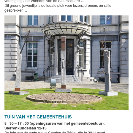
vereniging « de Vrienden van de Steurssquare ».
Dit groene juweeltje is de ideale plek voor lezers, dromers en stille
gesprekken…
TUIN VAN HET GEMEENTEHUIS
8 : 30 – 17 : 00 (openingsuren van het gemeentebestuur),
Sterrenkundelaan 12-13
De tuin van de oude violist Charles de Bériot, die in 2011 werd