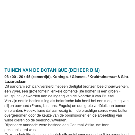
TUINEN VAN DE BOTANIQUE (BEHEER BIM)
08 : 00 - 20 : 45 (zomertijd), Konings- / Gineste- / Kruidtuinstraat & Sint-
Lazaruslaan
Dit panoramisch park versierd met een dertigtal bronzen beeldhouwwerken,
een vijver, een grote fontein, enkele opmerkelijke bomen is een groen «
kruispunt » geworden aan de ingang van de Noordwijk van Brussel.
Van zijn eerste bestemming als botanische tuin heeft het een mengeling van
stijlen bewaard (Frans, Italiaans, Engels) en een grote variëteit aan bomen
en planten. Het exotisme dat aanwezig is in de prachtige serres werd buiten
overgenomen door de keuze van de boomsoorten en de afbeelding van
wilde dieren op de beeldhouwwerken.
Bijzondere aandacht werd besteed aan Centraal-Afrika, dat toen
gekoloniseerd was.
Deze « stedelijke jungle », die zich uitspreidt over meer dan 6 ha aangelegd