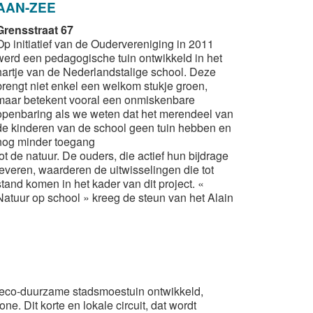
AAN-ZEE
Grensstraat 67
Op initiatief van de Oudervereniging in 2011
werd een pedagogische tuin ontwikkeld in het
hartje van de Nederlandstalige school. Deze
brengt niet enkel een welkom stukje groen,
maar betekent vooral een onmiskenbare
openbaring als we weten dat het merendeel van
de kinderen van de school geen tuin hebben en
nog minder toegang
tot de natuur. De ouders, die actief hun bijdrage
leveren, waarderen de uitwisselingen die tot
stand komen in het kader van dit project. «
Natuur op school » kreeg de steun van het Alain
n eco-duurzame stadsmoestuin ontwikkeld,
e. Dit korte en lokale circuit, dat wordt