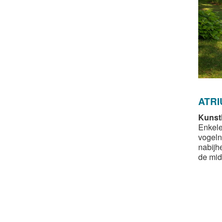
ATRI
Kunstl
Enkele
vogeln
nabijh
de mi