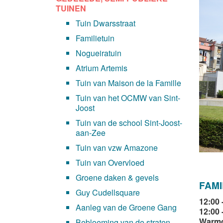
TUINEN
Tuin Dwarsstraat
Familietuin
Nogueiratuin
Atrium Artemis
Tuin van Maison de la Famille
Tuin van het OCMW van Sint-
Joost
Tuin van de school Sint-Joost-
aan-Zee
Tuin van vzw Amazone
Tuin van Overvloed
Groene daken & gevels
FAMI
Guy Cudellsquare
12:00 
Aanleg van de Groene Gang
12:00 
Warmo
Bebloeming van de straten