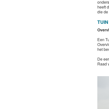
onders
heeft 
die de
TUIN
Overv
​Een Tu
Overvl
het be
De eer
Raad v