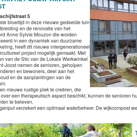
ST
schijfstraat 5
ste bloeitijd in deze nieuwe gedeelde tuin
itbreiding en de renovatie van het
rd Anne Sylvie Mouzon die worden
iseerd in een dynamiek van duurzame
keling, heeft dit nieuwe intergenerationeel
ercultureel project mogelijk gemaakt. Met
un van de Stic van de Lokale Werkwinkel
nt-Joost nemen de senioren, geholpen
inderen en bewoners, deel aan het
oud en de aanplantingen van de
in.
en nieuwe rustige plek te creëren, die
 over een therapeutisch aspect beschikt, kunnen de senioren h
en te beleven.
genput verzekert een optimaal waterbeheer. De wijkcompost wer