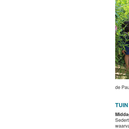
de Pa
TUIN
Middag
Sedert
waarva