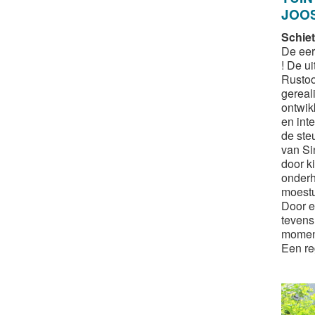
JOO
Schiet
De eer
! De u
Rustoo
gereal
ontwik
en int
de ste
van Si
door k
onderh
moestu
Door e
tevens
moment
Een re