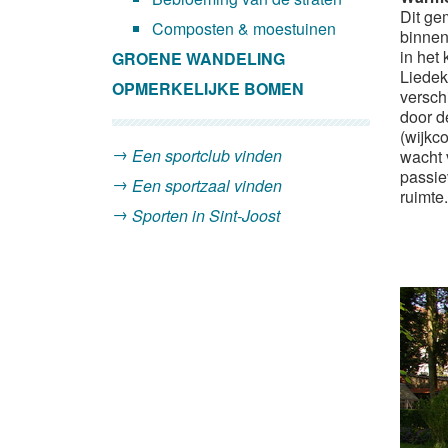
Dit ge
Composten & moestuinen
binnen
in het
GROENE WANDELING
Liedek
OPMERKELIJKE BOMEN
verschi
door d
(wijkc
Een sportclub vinden
wacht 
passie
Een sportzaal vinden
ruimte.
Sporten in Sint-Joost