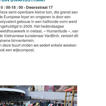
10 : 00-18 : 00 - Dwarsstraat 17
Deze semi-openbare kleine tuin, die grenst aan
de Europese foyer en omgeven is door een
polyvalent gebouw in een halfronde vorm werd
ingehuldigd in 2009. Het hedendaagse
beeldhouwwerk in metaal, « Humanitude », van
de Vietnamese kunstenaar VanBinh, versiert dit
groene binnenterrein.
​In deze buurt vinden we sedert enkele weeken
ook een wijkcompost.