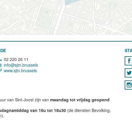
ODE
STA
02 220 26 11
info@sjtn.brussels
www.sjtn.brussels
ur van Sint-Joost zijn van
maandag tot vrijdag geopend
nsdagnamiddag van 16u tot 18u30
(de diensten Bevolking,
n).