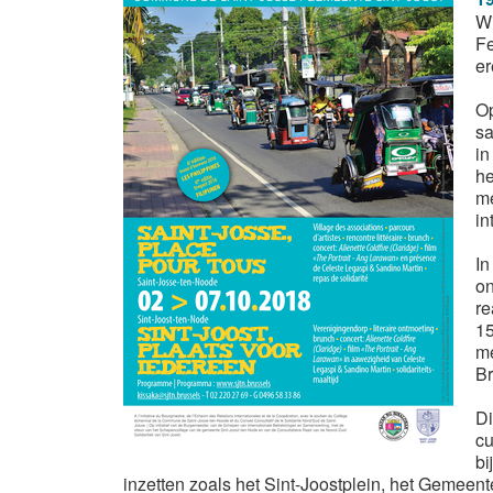
Wi
Fe
er
Op
sa
in
he
me
in
In
on
re
15
me
Br
Di
cu
bi
inzetten zoals het Sint-Joostplein, het Gemeen