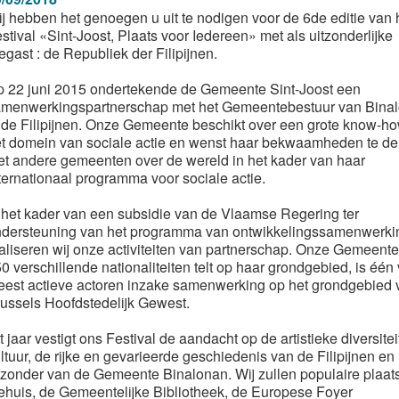
j hebben het genoegen u uit te nodigen voor de 6de editie van 
stival «Sint-Joost, Plaats voor Iedereen» met als uitzonderlijke
egast : de Republiek der Filipijnen.
 22 juni 2015 ondertekende de Gemeente Sint-Joost een
menwerkingspartnerschap met het Gemeentebestuur van Bina
 de Filipijnen. Onze Gemeente beschikt over een grote know-ho
t domein van sociale actie en wenst haar bekwaamheden te de
t andere gemeenten over de wereld in het kader van haar
ternationaal programma voor sociale actie.
 het kader van een subsidie van de Vlaamse Regering ter
dersteuning van het programma van ontwikkelingssamenwerki
aliseren wij onze activiteiten van partnerschap. Onze Gemeente
0 verschillende nationaliteiten telt op haar grondgebied, is één
est actieve actoren inzake samenwerking op het grondgebied 
ussels Hoofdstedelijk Gewest.
t jaar vestigt ons Festival de aandacht op de artistieke diversitei
ltuur, de rijke en gevarieerde geschiedenis van de Filipijnen en 
jzonder van de Gemeente Binalonan. Wij zullen populaire plaat
tehuis, de Gemeentelijke Bibliotheek, de Europese Foyer