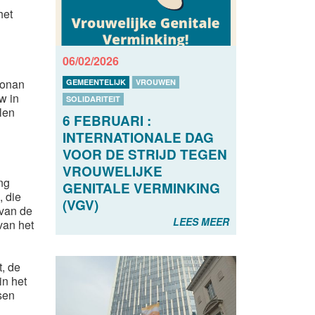
het
06/02/2026
lonan
GEMEENTELIJK
VROUWEN
w in
SOLIDARITEIT
len
6 FEBRUARI :
INTERNATIONALE DAG
VOOR DE STRIJD TEGEN
VROUWELIJKE
ng
GENITALE VERMINKING
, die
(VGV)
 van de
LEES MEER
van het
t, de
in het
sen