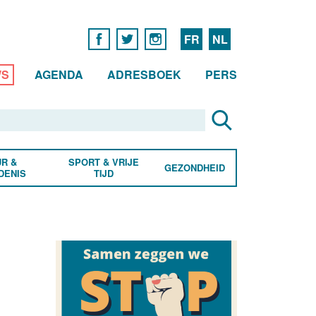
FR
NL
WS
AGENDA
ADRESBOEK
PERS
R &
SPORT & VRIJE
GEZONDHEID
DENIS
TIJD