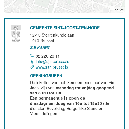
Leaflet
GEMEENTE SINT-JOOST-TEN-NODE
12-13 Sterrenkundelaan
1210
Brussel
ZIE KAART
02 220 26 11
info@sjtn.brussels
www.sjtn.brussels
OPENINGSUREN
De loketten van het Gemeentebestuur van Sint-
Joost zijn van
maandag tot vrijdag geopend
van 8u30 tot 13u
.
Een permanentie is open op
dinsdagnamiddag van 16u tot 18u30
(de
diensten Bevolking, Burgerlijke Stand en
Vreemdelingen).