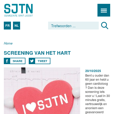
FR
NL
Home
SCREENING VAN HET HART
SHARE
TWEET
20/10/2025
Bent u ouder dan
60 jaar en hebt u
geen cardioloog
? Dan is deze
screening iets
voor u ! Laat in 30
minutes gratis,
vertrouwelijk en
anoniem een
geavanceerd