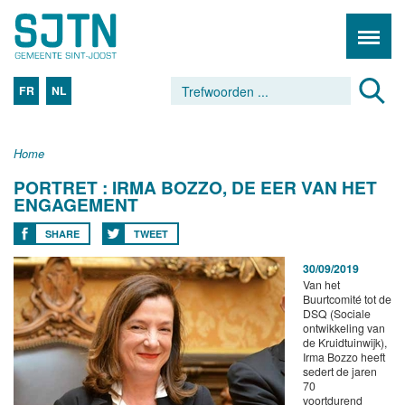
FR
NL
Home
PORTRET : IRMA BOZZO, DE EER VAN HET
ENGAGEMENT
SHARE
TWEET
30/09/2019
Van het
Buurtcomité tot de
DSQ (Sociale
ontwikkeling van
de Kruidtuinwijk),
Irma Bozzo heeft
sedert de jaren
70
voortdurend