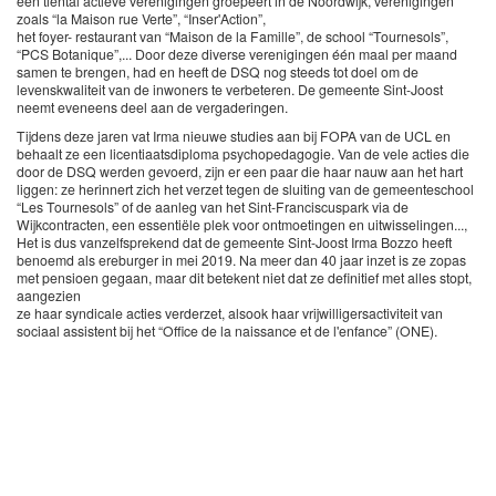
een tiental actieve verenigingen groepeert in de Noordwijk, verenigingen
zoals “la Maison rue Verte”, “Inser'Action”,
het foyer- restaurant van “Maison de la Famille”, de school “Tournesols”,
“PCS Botanique”,... Door deze diverse verenigingen één maal per maand
samen te brengen, had en heeft de DSQ nog steeds tot doel om de
levenskwaliteit van de inwoners te verbeteren. De gemeente Sint-Joost
neemt eveneens deel aan de vergaderingen.
Tijdens deze jaren vat Irma nieuwe studies aan bij FOPA van de UCL en
behaalt ze een licentiaatsdiploma psychopedagogie. Van de vele acties die
door de DSQ werden gevoerd, zijn er een paar die haar nauw aan het hart
liggen: ze herinnert zich het verzet tegen de sluiting van de gemeenteschool
“Les Tournesols” of de aanleg van het Sint-Franciscuspark via de
Wijkcontracten, een essentiële plek voor ontmoetingen en uitwisselingen...,
Het is dus vanzelfsprekend dat de gemeente Sint-Joost Irma Bozzo heeft
benoemd als ereburger in mei 2019. Na meer dan 40 jaar inzet is ze zopas
met pensioen gegaan, maar dit betekent niet dat ze definitief met alles stopt,
aangezien
ze haar syndicale acties verderzet, alsook haar vrijwilligersactiviteit van
sociaal assistent bij het “Office de la naissance et de l'enfance” (ONE).