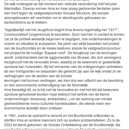
De wijk ondergaat op dat moment een radicale verandering met het plan
Manhattan. Daarop vormen Irma en haar ploeg gedurende tientallen jaren
één front tegen de vastgoedpromotor Groupe Structure, die sociale
woongebouwen wil neerhalen om er standingvolle gebouwen en
kantoortorens op te trekken.
Tegelijkertijd met het Jeugdhuis begint Irma tevens regelmatig het “1917”,
Communistisch jongerenhuis te bezoeken. Door met hen in contact te komen
zal ze de politiek werkelijk beginnen te begrijpen, hoe onderhandelingen te
voeren en situaties te analyseren. Na jaren van strijd beperken het protest
van de buurtcomités en de lokale besturen alsook de vastgoedconjunctuur
het project tot de huidige “Espace nord”. De terugkoop van de woningen
wordt onderhandeld met de agglomeratie van Brussel, die zich vervolgens
bezighoudt met de renovatie ervan, waarbij ze de bewoners er gedeeltelijk
opnieuw kan huisvesten. Bij het vernemen van de onteigeningen vertrekken
tal van immigranten en bejaarden die gehecht zijn aan de wijk omdat ze de
vertragingen van de werken aan de sociale
woningen niet kunnen verdragen, we zien dus een uittocht van de bevolking
en een economische achteruitgang van de Noordwijk.
Irma bevestigt dit, ze is blij met de renovaties en met het feit dat bewoners
opnieuw gehuisvest worden maar betreurt het vertrek van de kleine
ondernemingen (bioscoop, ambachtslui...) en de opening van minder
gediversifieerde mono-culturele handelszaken, die steeds meer een
economische woestijn doen ontstaan.
In 1991, zodra de opdracht is vervuld en het Buurtcomité ontbonden is,
stortten Irma en andere inwoners zich op andere problematieken. Zo is de
DSQ tot stand gekomen: de Sociale Ontwikkeling van de Kruidtuinwijk, die