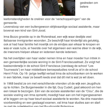
gestreden om
betere
leefomstandigheden te creëren voor de “verschoppelingen” van de
gemeente.
Levensloop van een buitengewoon strijdvaardige sociaal assistente, maar
bovenal een kind van Sint-Joost.
Irma Bozzo groeide op in de Rivierstraat, een wijk waar destijds veel
Italiaanse immigranten woonden. Ze beschrijft haar kindertijd als gelukkig,
ook al had haar familie het moeilijk om de eindjes aan elkaar te knopen en
was er vaak ruzie, er heerste over het algemeen een warme sfeer in de wijk,
de inwoners hielpen elkaar en iedereen kende iedereen.
Na het overlijden van haar vader nemen Irma en haar moeder hun intrek in
een gemeentelijke sociale woning in de Sint-Franciscusstraat. Ze volgt het
basisonderwijs in de school Sint-Franciscus (vandaag de school “Les
Tournesols”) en haar middelbare beroepsstudies rondt ze af in de school
Henri Frick. Op 16- jarige leeftijd verlaat Irma de schoolbanken om te werken
in een fabriek, maar ze beseft reeds snel dat dit niet is wat ze wil doen.
In 1968 beslist ze om met verschillende vrienden uit de wijk een Jeugdhuis
op te richten. De Burgemeester in die tijd, Guy Cudell, gaat akkoord om hen
een lokaal te bezorgen. Eén van de sociale assistenten van de “Clou”, die de
sociale voeling van Irma opmerkt, moedigt haar aan om het ingangsexamen
af te leggen om op haar beurt sociaal assistente te worden. Na drie maanden
voorbereiding en een geslaagd examen, vat Irma haar studies aan en start
ze met de ontwikkeling van het Buurtcomité Botanique.