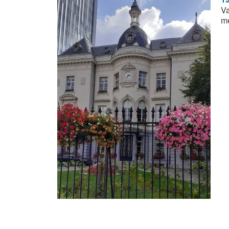
Va
me