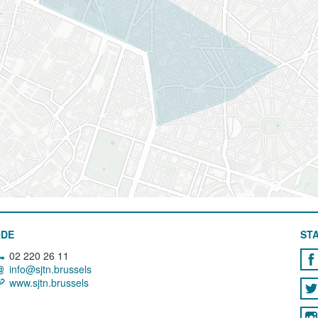
ODE
STA
02 220 26 11
info@sjtn.brussels
www.sjtn.brussels