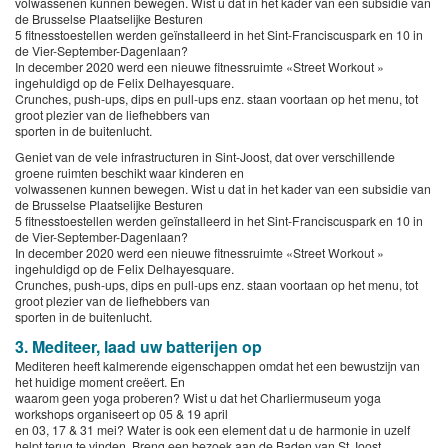
volwassenen kunnen bewegen. Wist u dat in het kader van een subsidie van
de Brusselse Plaatselijke Besturen
5 fitnesstoestellen werden geïnstalleerd in het Sint-Franciscuspark en 10 in
de Vier-September-Dagenlaan?
In december 2020 werd een nieuwe fitnessruimte «Street Workout »
ingehuldigd op de Felix Delhayesquare.
Crunches, push-ups, dips en pull-ups enz. staan voortaan op het menu, tot
groot plezier van de liefhebbers van
sporten in de buitenlucht.
Geniet van de vele infrastructuren in Sint-Joost, dat over verschillende
groene ruimten beschikt waar kinderen en
volwassenen kunnen bewegen. Wist u dat in het kader van een subsidie van
de Brusselse Plaatselijke Besturen
5 fitnesstoestellen werden geïnstalleerd in het Sint-Franciscuspark en 10 in
de Vier-September-Dagenlaan?
In december 2020 werd een nieuwe fitnessruimte «Street Workout »
ingehuldigd op de Felix Delhayesquare.
Crunches, push-ups, dips en pull-ups enz. staan voortaan op het menu, tot
groot plezier van de liefhebbers van
sporten in de buitenlucht.
3. Mediteer, laad uw batterijen op
Mediteren heeft kalmerende eigenschappen omdat het een bewustzijn van
het huidige moment creëert. En
waarom geen yoga proberen? Wist u dat het Charliermuseum yoga
workshops organiseert op 05 & 19 april
en 03, 17 & 31 mei? Water is ook een element dat u de harmonie in uzelf
helpt terug te vinden. Breng een bezoek aan de Baden van St.Joost