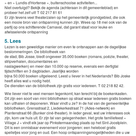
» en » Lundis d'Hortense », buitenschoolse activiteiten...
Niet overtuigd? Bekijk de agenda (achteraan in dit gemeenteblad) en
probeer het zelf uit! T 02 217 81 61
Er zijn tevens veel theaterzalen op het gemeentelijk grondgebied, die ook
een mooie bron van ontspanning kunnen zijn. Wees op 18 mei ook van de
partij op ons schitterende Carnaval, dat garant staat voor leuke en
afwisselende ontspanning
5. Lees
Lezen is een geweldige manier om even te ontsnappen aan de dagelijkse
beslommeringen. De bibliotheek van
de stad, Bib Josse, biedt ongeveer 35.000 boeken (romans, poëzie, theater,
stripverhalen, documentaires en
naslagwerken) en meer dan 10.000 op reserve, evenals een dertigtal
tijdschriften en 3 dagbladen. Jaarlijks worden
bijna 50.000 boeken uitgeleend. Leest u liever in het Nederlands? Bib Joske
heeft alles wat u nodig hebt.
De diensten van de bibliotheek zijn gratis voor iedereen. T 02 218 82 42.
Wie liever niet te veel mensen tegenkomt, kan terecht bij de boekenkasten.
Dit zijn een soort van mini bibliotheken op straat waar iedereen gratis boeken
kan uithalen of deponeren. Waar vindt u ze? In de hal van de gemeentelijke
bibliotheken, Grensstraat 2, Liedekerkestraat 71 (Ades-netwerk) en
Plantenstraat 66 (Bunker ciné-theater). In ieder geval, wat uw interesses ook
zijn, kom uw huis uit. Er zijn tal van gelegenheden. Het grote familiefeest «
Village J » vindt elk jaar op Pinkstermaandag plaats op het Sint-Joostplein.
Dit is een onmisbaar evenement voor jongeren: een heleboel gratis
spelletjes voor jong en oud. Een hoop ontspanningsmogelijkheden die u uw