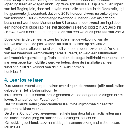
(openingsuren en -dagen vindt u op
www.sjtn.brussels
). Op 8 minuten lopen
van het Rogierplein, door het labyrint van steile straatjes in de Noordwijk, ligt
het gemeentelijk zwembad, dat eind 2019 heropend werd na enkele jaren
van renovatie. Het 25 meter lange zwembad (6 banen), dat als erfgoed
beschermd wordt door Monumenten & Landschappen, wordt omringd door
een honderdtal oude cabines; het gebouw is sfeervol door zijn Art Deco stijl
(1934). Zwemmers kunnen er genieten van een watertemperatuur van 28°C!
Bovendien is de gemeente zeer tevreden met de voltooiing van de
renovatiewerken; de plek voldoet nu aan alle eisen op het vlak van
veiligheid, prestaties en functionaliteit van een modern zwembad. De kuip
van het zwembad werd volledig gerestaureerd, er werd een ultramodern
anti-verdrinkingssysteem geïnstalleerd en de toegankelijkheid voor personen
met een beperkte mobiliteit werd verbeterd door de installatie van een
functionele lift die voldoet aan de nieuwste normen.
Leuk toch?
4. Leer los te laten
Dus waarom vooraf zorgen maken over dingen die waarschijnlijk nooit zullen
gebeuren? Het is belangrijk om te
leren leven in het moment, om te genieten van de aangename dingen in het
leven. Ga naar buiten. Waarheen?
Het Charliermuseum (
www.charliermuseum.be
) bijvoorbeeld heeft zijn
programma klaar voor u.
De dienst Cultuur biedt eveneens het hele jaar door tal van activiteiten aan in
het museum voor jong en oud:tentoonstellingen, concerten
(Ontdekkingsochtend, Jazz namiddag) in samenwerking met « Jeunesses
Musicales