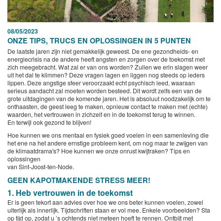
08/05/2023
ONZE TIPS, TRUCS EN OPLOSSINGEN IN 5 PUNTEN
De laatste jaren zijn niet gemakkelijk geweest. De ene gezondheids- en
energiecrisis na de andere heeft angsten en zorgen over de toekomst met
zich meegebracht. Wat zal er van ons worden? Zullen we erin slagen weer
uit het dal te klimmen? Deze vragen lagen en liggen nog steeds op ieders
lippen. Deze angstige sfeer veroorzaakt echt psychisch leed, waaraan
serieus aandacht zal moeten worden besteed. Dit wordt zelfs een van de
grote uitdagingen van de komende jaren. Het is absoluut noodzakelijk om te
onthaasten, de geest leeg te maken, opnieuw contact te maken met (echte)
waarden, het vertrouwen in zichzelf en in de toekomst terug te winnen.
En terwijl ook gezond te blijven!
Hoe kunnen we ons mentaal en fysiek goed voelen in een samenleving die
het ene na het andere ernstige probleem kent, om nog maar te zwijgen van
de klimaatdrama's? Hoe kunnen we onze onrust kwijtraken? Tips en
oplossingen
van Sint-Joost-ten-Node.
GEEN KAPOTMAKENDE STRESS MEER!
1. Heb vertrouwen in de toekomst
Er is geen tekort aan advies over hoe we ons beter kunnen voelen, zowel
uiterlijk als innerlijk. Tijdschriften staan er vol mee. Enkele voorbeelden? Sta
op tijd op, zodat u ’s ochtends niet meteen hoeft te rennen. Ontbijt met