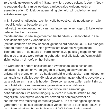
zorgvuldig gekozen voeding (rijk aan eiwitten, goede vetten...). Leer « Nee »
te zeggen. Geniet van de weldaad van bepaalde kruidentheeën en
essentiële oliën. Ontdek uw ademhaling die helpt tot rust te komen met
enkele oefeningen...
In Sint-Joost is het bestuur zich ten volle bewust van de noodzaak om alle
mogelijkheden te bestuderen om
het welzijn en de gezondheid van haar inwoners te verhogen. Enkele weken
geleden hebben ze samen
met de andere Brusselse gemeenten het handvest « Gezondheid in alle
beleidsmaatregelen » ondertekend
(met de steun van de vzw Sacopar, gefinancierd door de GGC). De ploegen
hebben reeds aan vele punten gewerkt om ervoor te zorgen dat de
Tennodenaars in de nabije en verre toekomst zo gelukkig mogelijk kunnen
zijn. In de analyse werd rekening gehouden met alle factoren. Want welzijn
zit in het hart, het hoofd en het lichaam.
Zo werd onder andere beslist om een zwemschool op te richten om
cursussen te geven en verenigingen te ontvangen die watersport en -
ontspanning promoten, om de haalbaarheid te onderzoeken van het openen
van gratis consultaties voor 60- plussers om hun gezondheid te bevorderen,
op te volgen en in stand te houden. Deze consultaties zullen gericht zijn op
de ontwikkeling van preventieve geneeskunde voor ziekten en
leeftijdgebonden aandoeningen door middel van eenvoudige
behandelingen. Om zoveel mogelijk ouderen in staat te stellen zo lang
mogelijk thuis te blijven wonen, zal bovendien een project voor de
coördinatie van thuiszorg worden uitgewerkt. En om meer gezelligheid te
garanderen en de sociale participatie van senioren te optimaliseren, zal in
de ontvangsthal van het rusthuis van het OCMW een kleine sociale