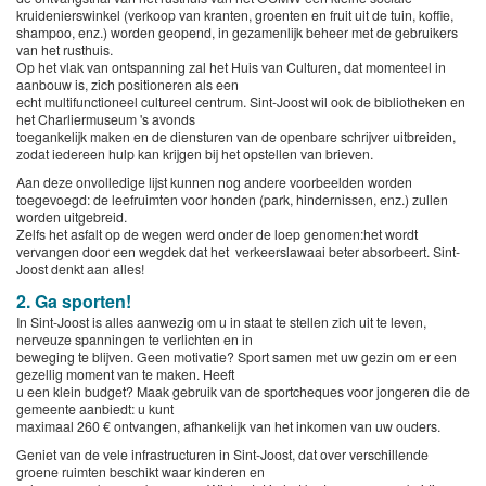
kruidenierswinkel (verkoop van kranten, groenten en fruit uit de tuin, koffie,
shampoo, enz.) worden geopend, in gezamenlijk beheer met de gebruikers
van het rusthuis.
Op het vlak van ontspanning zal het Huis van Culturen, dat momenteel in
aanbouw is, zich positioneren als een
echt multifunctioneel cultureel centrum. Sint-Joost wil ook de bibliotheken en
het Charliermuseum 's avonds
toegankelijk maken en de diensturen van de openbare schrijver uitbreiden,
zodat iedereen hulp kan krijgen bij het opstellen van brieven.
Aan deze onvolledige lijst kunnen nog andere voorbeelden worden
toegevoegd: de leefruimten voor honden (park, hindernissen, enz.) zullen
worden uitgebreid.
Zelfs het asfalt op de wegen werd onder de loep genomen:het wordt
vervangen door een wegdek dat het verkeerslawaai beter absorbeert. Sint-
Joost denkt aan alles!
2. Ga sporten!
In Sint-Joost is alles aanwezig om u in staat te stellen zich uit te leven,
nerveuze spanningen te verlichten en in
beweging te blijven. Geen motivatie? Sport samen met uw gezin om er een
gezellig moment van te maken. Heeft
u een klein budget? Maak gebruik van de sportcheques voor jongeren die de
gemeente aanbiedt: u kunt
maximaal 260 € ontvangen, afhankelijk van het inkomen van uw ouders.
Geniet van de vele infrastructuren in Sint-Joost, dat over verschillende
groene ruimten beschikt waar kinderen en