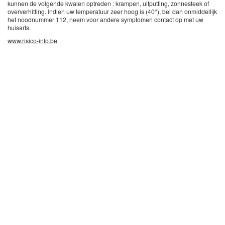
kunnen de volgende kwalen optreden : krampen, uitputting, zonnesteek of
oververhitting. Indien uw temperatuur zeer hoog is (40°), bel dan onmiddellijk
het noodnummer 112, neem voor andere symptomen contact op met uw
huisarts.
www.risico-info.be