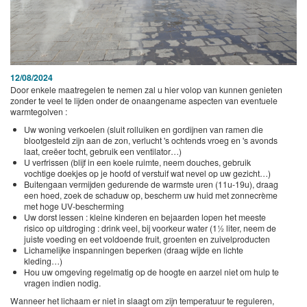
12/08/2024
Door enkele maatregelen te nemen zal u hier volop van kunnen genieten
zonder te veel te lijden onder de onaangename aspecten van eventuele
warmtegolven :
Uw woning verkoelen (sluit rolluiken en gordijnen van ramen die
blootgesteld zijn aan de zon, verlucht 's ochtends vroeg en 's avonds
laat, creëer tocht, gebruik een ventilator…)
U verfrissen (blijf in een koele ruimte, neem douches, gebruik
vochtige doekjes op je hoofd of verstuif wat nevel op uw gezicht…)
Buitengaan vermijden gedurende de warmste uren (11u-19u), draag
een hoed, zoek de schaduw op, bescherm uw huid met zonnecrème
met hoge UV-bescherming
Uw dorst lessen : kleine kinderen en bejaarden lopen het meeste
risico op uitdroging : drink veel, bij voorkeur water (1½ liter, neem de
juiste voeding en eet voldoende fruit, groenten en zuivelproducten
Lichamelijke inspanningen beperken (draag wijde en lichte
kleding…)
Hou uw omgeving regelmatig op de hoogte en aarzel niet om hulp te
vragen indien nodig.
Wanneer het lichaam er niet in slaagt om zijn temperatuur te reguleren,