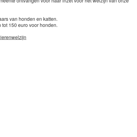
emeente ontvangen voor haar inzet voor het welzijn van onze
ars van honden en katten.
en tot 150 euro voor honden.
dierenwelzijn