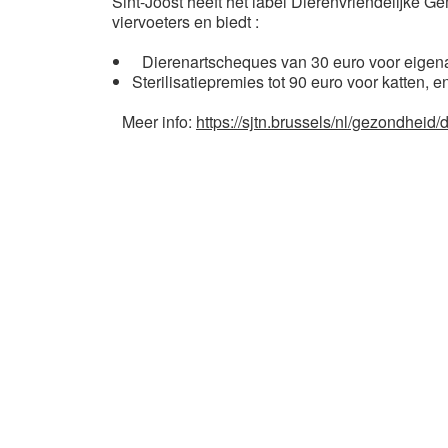
Sint-Joost heeft het label Dierenvriendelijke G
viervoeters en biedt :
Dierenartscheques van 30 euro voor eigena
Sterilisatiepremies tot 90 euro voor katten, 
Meer info:
https://sjtn.brussels/nl/gezondheid/