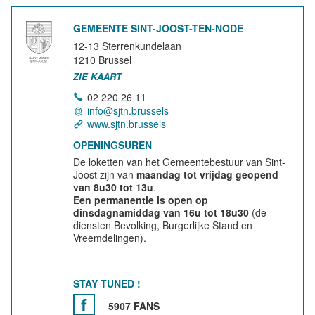
GEMEENTE SINT-JOOST-TEN-NODE
12-13 Sterrenkundelaan
1210
Brussel
ZIE KAART
02 220 26 11
info@sjtn.brussels
www.sjtn.brussels
OPENINGSUREN
De loketten van het Gemeentebestuur van Sint-
Joost zijn van
maandag tot vrijdag geopend
van 8u30 tot 13u
.
Een permanentie is open op
dinsdagnamiddag van 16u tot 18u30
(de
diensten Bevolking, Burgerlijke Stand en
Vreemdelingen).
STAY TUNED !
5907 FANS