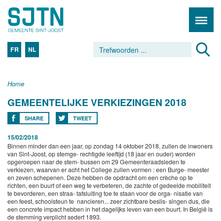
FR
NL
Home
GEMEENTELIJKE VERKIEZINGEN 2018
SHARE
TWEET
15/02/2018
Binnen minder dan een jaar, op zondag 14 oktober 2018, zullen de inwoners
van Sint-Joost, op stemge- rechtigde leeftijd (18 jaar en ouder) worden
opgeroepen naar de stem- bussen om 29 Gemeenteraadsleden te
verkiezen, waarvan er acht het College zullen vormen : een Burge- meester
en zeven schepenen. Deze hebben de opdracht om een crèche op te
richten, een buurt of een weg te verbeteren, de zachte of gedeelde mobiliteit
te bevorderen, een straa- tafsluiting toe te staan voor de orga- nisatie van
een feest, schoolsteun te nancieren... zeer zichtbare beslis- singen dus, die
een concrete impact hebben in het dagelijks leven van een buurt. In België is
de stemming verplicht sedert 1893.