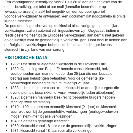
Een voorafgaande inschrijving vóór 31 juli 2018 aan aan het loket van de
dienst bevolking, per brief of per mail (formulier beschikbaar op
www.sjtn.brussels
) maakt het mogelijk om een oproepingsbrief
voor de verkiezingen te ontvangen, een document dat noodzakelijk is om te
kunnen stemmen.
De personen ingeschreven op de kieslijst bij de vorige gemeente- lijke
verkiezingen, zullen automatisch ingeschreven zijn. Opgepast, indien u
reeds gestemd heeft bij de Europese verkiezingen, dan bent u niet gekend
op de kieslijst voor de gemeentelijke verkiezin- gen. Door deel te nemen aan
de Belgische verkiezingen behoudt de buitenlandse burger tevens het
stemrecht in zijn land van oor- sprong.
HISTORISCHE DATA
1792: 1ste stem bij algemeen kiesrecht in de Provincie Luik
1830: Oprichting van België Er heerste censuskiesrecht, hetzij
voorbehouden aan mannen ouder dan 25 jaar die een bepaald
bedrag aan belastingen betaalden. Voor de gemeentelijke
verkiezingen bedroeg de minimumleeftijd 21 jaar.
1883: uitbreiding naar capa- citair kiesrecht (mannelijke burgers die
over diploma’s beschikken of verantwoordelijkheden uitoefenen).
1893: algemeen mannelijk kies- recht (bepaalde burgers hebben
recht op twee stemmen!)
1919 – 1921: algemeen mannelijk kiesrecht (21 jaar) en kiesrecht
voor vrouwen bij de gemeentelijke verkiezingen (oorlogsweduwen
mogen stem- men bij alle verkiezingen).
1948: algemeen gemengd kiesrecht
1969: kiesrecht vanaf 18 jaar voor de gemeentelijke verkie- zingen
1981: kiesrecht vanaf 18 jaar voor alle verkiezingen