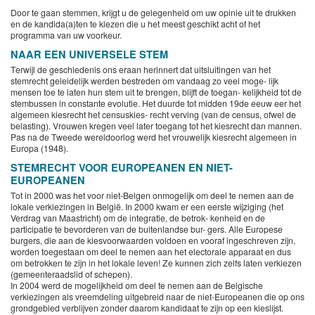
Door te gaan stemmen, krijgt u de gelegenheid om uw opinie uit te drukken
en de kandida(a)ten te kiezen die u het meest geschikt acht of het
programma van uw voorkeur.
NAAR EEN UNIVERSELE STEM
Terwijl de geschiedenis ons eraan herinnert dat uitsluitingen van het
stemrecht geleidelijk werden bestreden om vandaag zo veel moge- lijk
mensen toe te laten hun stem uit te brengen, blijft de toegan- kelijkheid tot de
stembussen in constante evolutie. Het duurde tot midden 19de eeuw eer het
algemeen kiesrecht het censuskies- recht verving (van de census, ofwel de
belasting). Vrouwen kregen veel later toegang tot het kiesrecht dan mannen.
Pas na de Tweede wereldoorlog werd het vrouwelijk kiesrecht algemeen in
Europa (1948).
STEMRECHT VOOR EUROPEANEN EN NIET-
EUROPEANEN
Tot in 2000 was het voor niet-Belgen onmogelijk om deel te nemen aan de
lokale verkiezingen in België. In 2000 kwam er een eerste wijziging (het
Verdrag van Maastricht) om de integratie, de betrok- kenheid en de
participatie te bevorderen van de buitenlandse bur- gers. Alle Europese
burgers, die aan de kiesvoorwaarden voldoen en vooraf ingeschreven zijn,
worden toegestaan om deel te nemen aan het electorale apparaat en dus
om betrokken te zijn in het lokale leven! Ze kunnen zich zelfs laten verkiezen
(gemeenteraadslid of schepen).
In 2004 werd de mogelijkheid om deel te nemen aan de Belgische
verkiezingen als vreemdeling uitgebreid naar de niet-Europeanen die op ons
grondgebied verblijven zonder daarom kandidaat te zijn op een kieslijst.