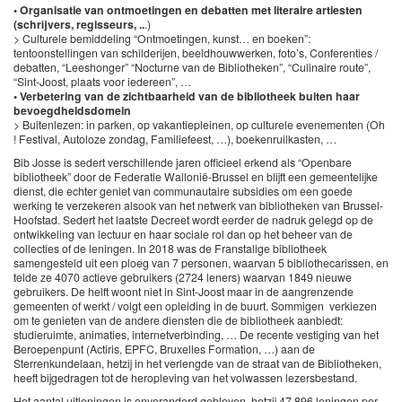
• Organisatie van ontmoetingen en debatten met literaire artiesten
(schrijvers, regisseurs, ..
.)
> Culturele bemiddeling “Ontmoetingen, kunst… en boeken”:
tentoonstellingen van schilderijen, beeldhouwwerken, foto’s, Conferenties /
debatten, “Leeshonger” “Nocturne van de Bibliotheken”, “Culinaire route”,
“Sint-Joost, plaats voor iedereen”, …
• Verbetering van de zichtbaarheid van de bibliotheek buiten haar
bevoegdheidsdomein
> Buitenlezen: in parken, op vakantiepleinen, op culturele evenementen (Oh
! Festival, Autoloze zondag, Familiefeest, …), boekenruilkasten, …
Bib Josse is sedert verschillende jaren officieel erkend als “Openbare
bibliotheek” door de Federatie Wallonië-Brussel en blijft een gemeentelijke
dienst, die echter geniet van communautaire subsidies om een goede
werking te verzekeren alsook van het netwerk van bibliotheken van Brussel-
Hoofstad. Sedert het laatste Decreet wordt eerder de nadruk gelegd op de
ontwikkeling van lectuur en haar sociale rol dan op het beheer van de
collecties of de leningen. In 2018 was de Franstalige bibliotheek
samengesteld uit een ploeg van 7 personen, waarvan 5 bibliothecarissen, en
telde ze 4070 actieve gebruikers (2724 leners) waarvan 1849 nieuwe
gebruikers. De helft woont niet in Sint-Joost maar in de aangrenzende
gemeenten of werkt / volgt een opleiding in de buurt. Sommigen verkiezen
om te genieten van de andere diensten die de bibliotheek aanbiedt:
studieruimte, animaties, internetverbinding, … De recente vestiging van het
Beroepenpunt (Actiris, EPFC, Bruxelles Formation, …) aan de
Sterrenkundelaan, hetzij in het verlengde van de straat van de Bibliotheken,
heeft bijgedragen tot de heropleving van het volwassen lezersbestand.
Het aantal uitleningen is onveranderd gebleven, hetzij 47.896 leningen per