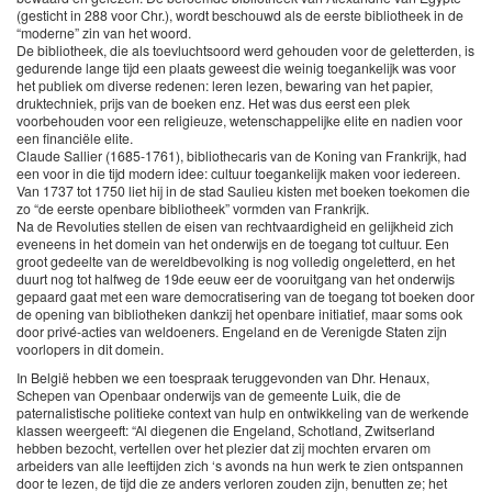
(gesticht in 288 voor Chr.), wordt beschouwd als de eerste bibliotheek in de
“moderne” zin van het woord.
De bibliotheek, die als toevluchtsoord werd gehouden voor de geletterden, is
gedurende lange tijd een plaats geweest die weinig toegankelijk was voor
het publiek om diverse redenen: leren lezen, bewaring van het papier,
druktechniek, prijs van de boeken enz. Het was dus eerst een plek
voorbehouden voor een religieuze, wetenschappelijke elite en nadien voor
een financiële elite.
Claude Sallier (1685-1761), bibliothecaris van de Koning van Frankrijk, had
een voor in die tijd modern idee: cultuur toegankelijk maken voor iedereen.
Van 1737 tot 1750 liet hij in de stad Saulieu kisten met boeken toekomen die
zo “de eerste openbare bibliotheek” vormden van Frankrijk.
Na de Revoluties stellen de eisen van rechtvaardigheid en gelijkheid zich
eveneens in het domein van het onderwijs en de toegang tot cultuur. Een
groot gedeelte van de wereldbevolking is nog volledig ongeletterd, en het
duurt nog tot halfweg de 19de eeuw eer de vooruitgang van het onderwijs
gepaard gaat met een ware democratisering van de toegang tot boeken door
de opening van bibliotheken dankzij het openbare initiatief, maar soms ook
door privé-acties van weldoeners. Engeland en de Verenigde Staten zijn
voorlopers in dit domein.
In België hebben we een toespraak teruggevonden van Dhr. Henaux,
Schepen van Openbaar onderwijs van de gemeente Luik, die de
paternalistische politieke context van hulp en ontwikkeling van de werkende
klassen weergeeft: “Al diegenen die Engeland, Schotland, Zwitserland
hebben bezocht, vertellen over het plezier dat zij mochten ervaren om
arbeiders van alle leeftijden zich ‘s avonds na hun werk te zien ontspannen
door te lezen, de tijd die ze anders verloren zouden zijn, benutten ze; het