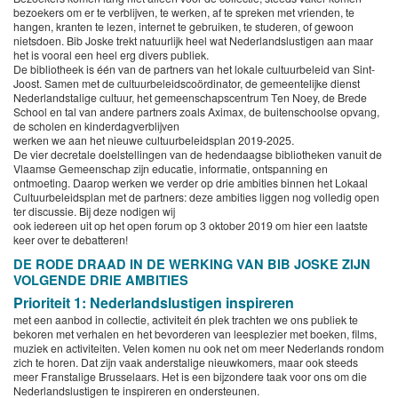
bezoekers om er te verblijven, te werken, af te spreken met vrienden, te
hangen, kranten te lezen, internet te gebruiken, te studeren, of gewoon
nietsdoen. Bib Joske trekt natuurlijk heel wat Nederlandslustigen aan maar
het is vooral een heel erg divers publiek.
De bibliotheek is één van de partners van het lokale cultuurbeleid van Sint-
Joost. Samen met de cultuurbeleidscoördinator, de gemeentelijke dienst
Nederlandstalige cultuur, het gemeenschapscentrum Ten Noey, de Brede
School en tal van andere partners zoals Aximax, de buitenschoolse opvang,
de scholen en kinderdagverblijven
werken we aan het nieuwe cultuurbeleidsplan 2019-2025.
De vier decretale doelstellingen van de hedendaagse bibliotheken vanuit de
Vlaamse Gemeenschap zijn educatie, informatie, ontspanning en
ontmoeting. Daarop werken we verder op drie ambities binnen het Lokaal
Cultuurbeleidsplan met de partners: deze ambities liggen nog volledig open
ter discussie. Bij deze nodigen wij
ook iedereen uit op het open forum op 3 oktober 2019 om hier een laatste
keer over te debatteren!
DE RODE DRAAD IN DE WERKING VAN BIB JOSKE ZIJN
VOLGENDE DRIE AMBITIES
Prioriteit 1: Nederlandslustigen inspireren
met een aanbod in collectie, activiteit én plek trachten we ons publiek te
bekoren met verhalen en het bevorderen van leesplezier met boeken, films,
muziek en activiteiten. Velen komen nu ook net om meer Nederlands rondom
zich te horen. Dat zijn vaak anderstalige nieuwkomers, maar ook steeds
meer Franstalige Brusselaars. Het is een bijzondere taak voor ons om die
Nederlandslustigen te inspireren en ondersteunen.