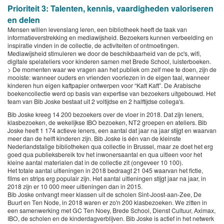
Prioriteit 3: Talenten, kennis, vaardigheden valoriseren
en delen
Mensen willen levenslang leren, een bibliotheek heeft de taak van
informatieverstrekking en mediawijsheid. Bezoekers kunnen verbeelding en
inspiratie vinden in de collectie, de activiteiten of ontmoetingen.
Mediawijsheid stimuleren we door de beschikbaarheid van de pc's, wifi,
digitale spelateliers voor kinderen samen met Brede School, luisterboeken.
> De momenten waar we vragen aan het publiek om zelf mee te doen, zijn de
mooiste: wanneer ouders en vrienden voorlezen in de eigen taal, wanneer
kinderen hun eigen kaftpapier ontwerpen voor “Kaft Kaft”. De Arabische
boekencollectie werd op basis van expertise van bezoekers uitgebouwd. Het
team van Bib Joske bestaat uit 2 voltijdse en 2 halftijdse collega's.
Bib Joske kreeg 14 200 bezoekers over de vloer in 2018. Dat zijn leners,
klasbezoeken, de wekelijkse IBO bezoeken, NT2 groepen en ateliers. Bib
Joske heeft 1 174 actieve leners, een aantal dat jaar na jaar stijgt en waarvan
meer dan de helft kinderen zijn. Bib Joske is één van de kleinste
Nederlandstalige bibliotheken qua collectie in Brussel, maar ze doet het erg
goed qua publieksbereik tov het inwonersaantal en qua uitleen voor het
kleine aantal materialen dat in de collectie zit (ongeveer 10 100).
Het totale aantal uitleningen in 2018 bedraagt 21 045 waarvan het fictie,
films en strips erg populair zijn. Het aantal uitleningen stijgt jaar na jaar, in
2018 zijn er 10 000 meer uitleningen dan in 2015.
Bib Joske ontvangt meer klassen uit de scholen Sint-Joost-aan-Zee, De
Buurt en Ten Node, in 2018 waren er zo'n 200 klasbezoeken. We zitten in
een samenwerking met GC Ten Noey, Brede School, Dienst Cultuur, Aximax,
IBO, de scholen en de kinderdagverblijven. Bib Joske is actief in het netwerk