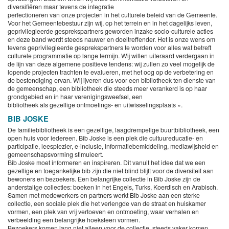
diversifiëren maar tevens de integratie
perfectioneren van onze projecten in het culturele beleid van de Gemeente.
Voor het Gemeentebestuur zijn wij, op het terrein en in het dagelijks leven,
geprivilegieerde gesprekspartners geworden inzake socio-culturele acties
en deze band wordt steeds nauwer en doeltreffender. Het is onze wens om
tevens geprivilegieerde gesprekspartners te worden voor alles wat betreft
culturele programmatie op lange termijn. Wij willen uiteraard verdergaan in
de lijn van deze algemene positieve tendens: wij zullen zo veel mogelijk de
lopende projecten trachten te evalueren, met het oog op de verbetering en
de bestendiging ervan. Wij ijveren dus voor een bibliotheek ten dienste van
de gemeenschap, een bibliotheek die steeds meer verankerd is op haar
grondgebied en in haar verenigingsweefsel, een
bibliotheek als gezellige ontmoetings- en uitwisselingsplaats ».
BIB JOSKE
De familiebibliotheek is een gezellige, laagdrempelige buurtbibliotheek, een
open huis voor iedereen. Bib Joske is een plek die cultuureducatie- en
participatie, leesplezier, e-inclusie, informatiebemiddeling, mediawijsheid en
gemeenschapsvorming stimuleert.
Bib Joske moet informeren en inspireren. Dit vanuit het idee dat we een
gezellige en toegankelijke bib zijn die niet blind blijft voor de diversiteit aan
bewoners en bezoekers. Een belangrijke collectie in Bib Joske zijn de
anderstalige collecties: boeken in het Engels, Turks, Koerdisch en Arabisch.
Samen met medewerkers en partners werkt Bib Joske aan een sterke
collectie, een sociale plek die het verlengde van de straat en huiskamer
vormen, een plek van vrij vertoeven en ontmoeting, waar verhalen en
verbeelding een belangrijke hoeksteen vormen.
Bezoekers komen lang niet alleen voor de collectie, steeds vaker komen