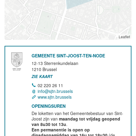
Leaflet
GEMEENTE SINT-JOOST-TEN-NODE
12-13 Sterrenkundelaan
1210
Brussel
ZIE KAART
02 220 26 11
info@sjtn.brussels
www.sjtn.brussels
OPENINGSUREN
De loketten van het Gemeentebestuur van Sint-
Joost zijn van
maandag tot vrijdag geopend
van 8u30 tot 13u
.
Een permanentie is open op
dinsdagnamiddag van 16u tot 18u30
(de