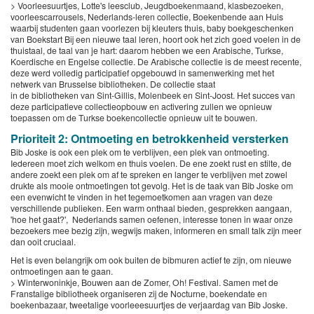
> Voorleesuurtjes, Lotte's leesclub, Jeugdboekenmaand, klasbezoeken,
voorleescarrousels, Nederlands-leren collectie, Boekenbende aan Huis
waarbij studenten gaan voorlezen bij kleuters thuis, baby boekgeschenken
van Boekstart Bij een nieuwe taal leren, hoort ook het zich goed voelen in de
thuistaal, de taal van je hart: daarom hebben we een Arabische, Turkse,
Koerdische en Engelse collectie. De Arabische collectie is de meest recente,
deze werd volledig participatief opgebouwd in samenwerking met het
netwerk van Brusselse bibliotheken. De collectie staat
in de bibliotheken van Sint-Gillis, Molenbeek en Sint-Joost. Het succes van
deze participatieve collectieopbouw en activering zullen we opnieuw
toepassen om de Turkse boekencollectie opnieuw uit te bouwen.
Prioriteit 2: Ontmoeting en betrokkenheid versterken
Bib Joske is ook een plek om te verblijven, een plek van ontmoeting.
Iedereen moet zich welkom en thuis voelen. De ene zoekt rust en stilte, de
andere zoekt een plek om af te spreken en langer te verblijven met zowel
drukte als mooie ontmoetingen tot gevolg. Het is de taak van Bib Joske om
een evenwicht te vinden in het tegemoetkomen aan vragen van deze
verschillende publieken. Een warm onthaal bieden, gesprekken aangaan,
'hoe het gaat?', Nederlands samen oefenen, interesse tonen in waar onze
bezoekers mee bezig zijn, wegwijs maken, informeren en small talk zijn meer
dan ooit cruciaal.
Het is even belangrijk om ook buiten de bibmuren actief te zijn, om nieuwe
ontmoetingen aan te gaan.
> Winterwoninkje, Bouwen aan de Zomer, Oh! Festival. Samen met de
Franstalige bibliotheek organiseren zij de Nocturne, boekendate en
boekenbazaar, tweetalige voorleeesuurtjes de verjaardag van Bib Joske.