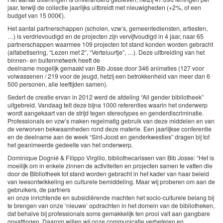
jaar, terwijl de collectie jaarlijks uitbreidt met nieuwigheden (+2%, of een
budget van 15 000€).
Het aantal partnerschappen (scholen, vzw’s, gemeentediensten, artiesten,
…) is verdrievoudigd en de projecten zijn vervijfvoudigd in 4 jaar, naar 65
partnerschappen waarmee 109 projecten tot stand konden worden gebracht
(alfabetisering, “Lezen met 2”, “Verteluurtje”, …). Deze uitbreiding van het
binnen- en buitennetwerk heeft de
deelname mogelijk gemaakt van Bib Josse door 346 animaties (127 voor
volwassenen / 219 voor de jeugd, hetzij een betrokkenheid van meer dan 6
500 personen, alle leeftijden samen).
Sedert de creatie ervan in 2012 werd de afdeling “All gender bibliotheek”
uitgebreid. Vandaag telt deze bijna 1000 referenties waarin het onderwerp
wordt aangekaart van de strijd tegen stereotypes en genderdiscriminatie.
Professionals en vzw’s maken regelmatig gebruik van deze middelen en van
de verworven bekwaamheden rond deze materie. Een jaarlijkse conferentie
en de deelname aan de week “Sint-Joost en genderkwesties” dragen bij tot
het geanimeerde gedeelte van het onderwerp.
Dominique Dognié & Filippo Virgilio, bibliothecarissen van Bib Josse: “Het is
moeilijk om in enkele zinnen de activiteiten en projecten samen te vatten die
door de Bibliotheek tot stand worden gebracht in het kader van haar beleid
van leesontwikkeling en culturele bemiddeling. Maar wij proberen om aan de
gebruikers, de partners
en onze inrichtende en subsidiërende machten het socio-culturele belang bij
te brengen van onze ‘nieuwe’ opdrachten in het domein van de bibliotheken,
dat behalve bij professionals soms gemakkelijk ten prooi valt aan gangbare
opvattingen. Daarom willen wij onze communicatie verbeteren en