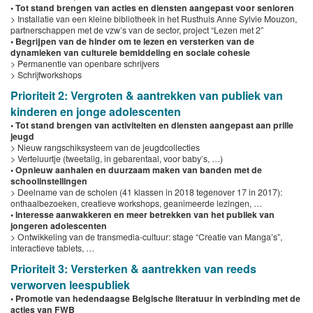
• Tot stand brengen van acties en diensten aangepast voor senioren
> Installatie van een kleine bibliotheek in het Rusthuis Anne Sylvie Mouzon,
partnerschappen met de vzw’s van de sector, project “Lezen met 2”
• Begrijpen van de hinder om te lezen en versterken van de
dynamieken van culturele bemiddeling en sociale cohesie
> Permanentie van openbare schrijvers
> Schrijfworkshops
Prioriteit 2: Vergroten & aantrekken van publiek van
kinderen en jonge adolescenten
• Tot stand brengen van activiteiten en diensten aangepast aan prille
jeugd
> Nieuw rangschiksysteem van de jeugdcollecties
> Verteluurtje (tweetalig, in gebarentaal, voor baby’s, …)
• Opnieuw aanhalen en duurzaam maken van banden met de
schoolinstellingen
> Deelname van de scholen (41 klassen in 2018 tegenover 17 in 2017):
onthaalbezoeken, creatieve workshops, geanimeerde lezingen, …
• Interesse aanwakkeren en meer betrekken van het publiek van
jongeren adolescenten
> Ontwikkeling van de transmedia-cultuur: stage “Creatie van Manga’s”,
interactieve tablets, …
Prioriteit 3: Versterken & aantrekken van reeds
verworven leespubliek
• Promotie van hedendaagse Belgische literatuur in verbinding met de
acties van FWB