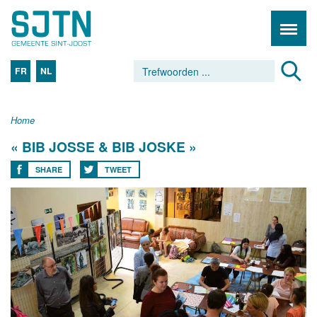
FR
NL
Home
« BIB JOSSE & BIB JOSKE »
SHARE
TWEET