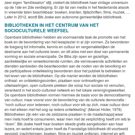
zeer eigen “familiesalon” stijl, creëert de bibliotheek haar vintage universum
op de 1ste en 2de verdieping. Er zijn tal van media in het Nederlands alsook
in vreemde talen beschikbaar: boeken, kranten, tijdschriften, films, muziek, …
Later in 2012, wordt Bib Joske een autonome gemeentelijke bibliotheek.
BIBLIOTHEKEN IN HET CENTRUM VAN HET
SOCIOCULTURELE WEEFSEL
Openbare bibliotheken hebben als voornaamste taak de promotie van het
boek en de bevordering van het leesplezier in al zijn vormen. Ze bevorderen
de toegang tot informatie, kennis en cultuur en vergemakkelijken de
deelname aan het culturele leven, en dit alles met een doel van permanente
vorming en sociale emancipatie. De Bibs zijn open en gezellige,
aantrekkelijke en verwelkomende ruimten, die vernieuwende activiteiten en
diensten aanbieden die beantwoorden aan de noden van de bevolking en
de participatieve ontwikkeling bevorderen door het publiek te betrekken in
het leven van de bibliotheken. Op die manier worden de bibliotheken
onthaal- en ontdekkingsruimten, plaatsen voor ontmoetingen en
uitwisselingen, open culturele plekken die volop hun sociale rol vervullen,
verankerd in het socio-cultureel netwerk en het lokale verenigingsweefsel.
De openbare bibliotheken vormen hiermee de basis voor de democratisering
van cultuur, maar vooral voor de bevordering van de culturele democratie :
“noch cultuur voor iedereen, noch cultuur voor elk op zich, maar cultuur door
en met elkeen met het oog op ieders ontwikkeling” (Marcel Hicter, 1976)
Bibliotheken zijn één van de zeldzame plaatsen in de maatschappij waar
men niets hoeft te consumeren, waar men niet de verplichting heeft om iets te
“doen”. Bib Joske heeft haar boeken steeds gratis aangeboden aan haar
lezers, en sedert enkele jaren heeft de Franstalige bibliotheek dit voorbeeld
gevolgd: inschrijvingen, boeken, films en muziek ontlenen, internet en wifi,