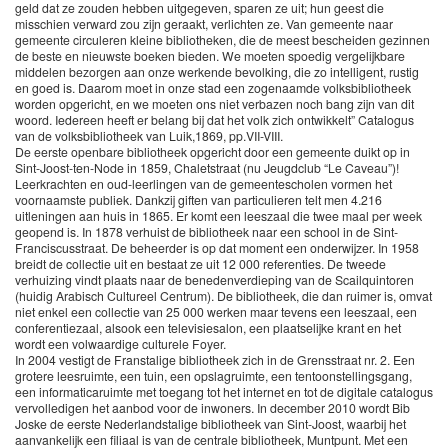
geld dat ze zouden hebben uitgegeven, sparen ze uit; hun geest die
misschien verward zou zijn geraakt, verlichten ze. Van gemeente naar
gemeente circuleren kleine bibliotheken, die de meest bescheiden gezinnen
de beste en nieuwste boeken bieden. We moeten spoedig vergelijkbare
middelen bezorgen aan onze werkende bevolking, die zo intelligent, rustig
en goed is. Daarom moet in onze stad een zogenaamde volksbibliotheek
worden opgericht, en we moeten ons niet verbazen noch bang zijn van dit
woord. Iedereen heeft er belang bij dat het volk zich ontwikkelt” Catalogus
van de volksbibliotheek van Luik,1869, pp.VII-VIII.
De eerste openbare bibliotheek opgericht door een gemeente duikt op in
Sint-Joost-ten-Node in 1859, Chaletstraat (nu Jeugdclub “Le Caveau”)!
Leerkrachten en oud-leerlingen van de gemeentescholen vormen het
voornaamste publiek. Dankzij giften van particulieren telt men 4.216
uitleningen aan huis in 1865. Er komt een leeszaal die twee maal per week
geopend is. In 1878 verhuist de bibliotheek naar een school in de Sint-
Franciscusstraat. De beheerder is op dat moment een onderwijzer. In 1958
breidt de collectie uit en bestaat ze uit 12 000 referenties. De tweede
verhuizing vindt plaats naar de benedenverdieping van de Scailquintoren
(huidig Arabisch Cultureel Centrum). De bibliotheek, die dan ruimer is, omvat
niet enkel een collectie van 25 000 werken maar tevens een leeszaal, een
conferentiezaal, alsook een televisiesalon, een plaatselijke krant en het
wordt een volwaardige culturele Foyer.
In 2004 vestigt de Franstalige bibliotheek zich in de Grensstraat nr. 2. Een
grotere leesruimte, een tuin, een opslagruimte, een tentoonstellingsgang,
een informaticaruimte met toegang tot het internet en tot de digitale catalogus
vervolledigen het aanbod voor de inwoners. In december 2010 wordt Bib
Joske de eerste Nederlandstalige bibliotheek van Sint-Joost, waarbij het
aanvankelijk een filiaal is van de centrale bibliotheek, Muntpunt. Met een