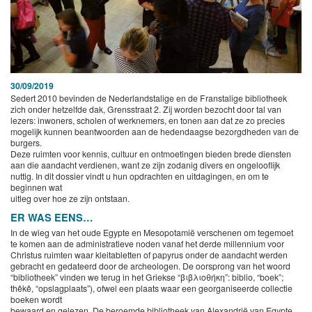
30/09/2019
Sedert 2010 bevinden de Nederlandstalige en de Franstalige bibliotheek
zich onder hetzelfde dak, Grensstraat 2. Zij worden bezocht door tal van
lezers: inwoners, scholen of werknemers, en tonen aan dat ze zo precies
mogelijk kunnen beantwoorden aan de hedendaagse bezorgdheden van de
burgers.
Deze ruimten voor kennis, cultuur en ontmoetingen bieden brede diensten
aan die aandacht verdienen, want ze zijn zodanig divers en ongelooflijk
nuttig. In dit dossier vindt u hun opdrachten en uitdagingen, en om te
beginnen wat
uitleg over hoe ze zijn ontstaan.
ER WAS EENS…
In de wieg van het oude Egypte en Mesopotamië verschenen om tegemoet
te komen aan de administratieve noden vanaf het derde millennium voor
Christus ruimten waar kleitabletten of papyrus onder de aandacht werden
gebracht en gedateerd door de archeologen. De oorsprong van het woord
“bibliotheek” vinden we terug in het Griekse “βιβλιοθήκη”: biblio, “boek”;
thêkê, “opslagplaats”), ofwel een plaats waar een georganiseerde collectie
boeken wordt
bewaard en gelezen. De beroemde bibliotheek van Alexandrië van Egypte