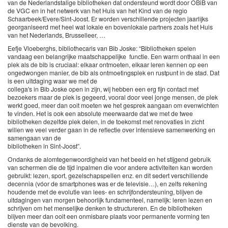
van de Nederlandstalige bibliotheken dat ondersteund wordt door OBiB van
de VGC en in het netwerk van het Huis van het Kind van de regio
Schaarbeek/Evere/Sint-Joost. Er worden verschillende projecten jaarlijks
georganiseerd met heel wat lokale en bovenlokale partners zoals het Huis
van het Nederlands, Brusselleer, …
Eefje Vloeberghs, bibliothecaris van Bib Joske: “Bibliotheken spelen
vandaag een belangrijke maatschappelijke functie. Een warm onthaal in een
plek als de bib is cruciaal: elkaar ontmoeten, elkaar leren kennen op een
ongedwongen manier, de bib als ontmoetingsplek en rustpunt in de stad. Dat
is een uitdaging waar we met de
collega's in Bib Joske open in zijn, wij hebben een erg fijn contact met
bezoekers maar de plek is gegeerd, vooral door veel jonge mensen, de plek
werkt goed, meer dan ooit moeten we het gesprek aangaan om evenwichten
te vinden. Het is ook een absolute meerwaarde dat we met de twee
bibliotheken dezelfde plek delen, in de toekomst met renovaties in zicht
willen we veel verder gaan in de reflectie over intensieve samenwerking en
samengaan van de
bibliotheken in Sint-Joost”.
Ondanks de alomtegenwoordigheid van het beeld en het stijgend gebruik
van schermen die de tijd inpalmen die voor andere activiteiten kan worden
gebruikt: lezen, sport, gezelschapspellen enz. en dit sedert verschillende
decennia (vóor de smartphones was er de televisie…), en zelfs rekening
houdende met de evolutie van lees- en schrijfondersteuning, blijven de
uitdagingen van morgen behoorlijk fundamenteel, namelijk: leren lezen en
schrijven om het menselijke denken te structureren. En de bibliotheken
blijven meer dan ooit een onmisbare plaats voor permanente vorming ten
dienste van de bevolking.