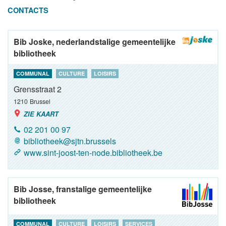
CONTACTS
Bib Joske, nederlandstalige gemeentelijke
bibliotheek
COMMUNAL
CULTURE
LOISIRS
Grensstraat 2
1210
Brussel
ZIE KAART
02 201 00 97
bibliotheek@sjtn.brussels
www.sint-joost-ten-node.bibliotheek.be
Bib Josse, franstalige gemeentelijke
bibliotheek
COMMUNAL
CULTURE
LOISIRS
SERVICES