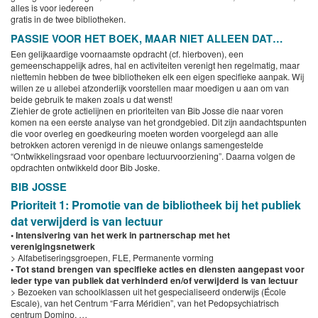
alles is voor iedereen
gratis in de twee bibliotheken.
PASSIE VOOR HET BOEK, MAAR NIET ALLEEN DAT…
Een gelijkaardige voornaamste opdracht (cf. hierboven), een
gemeenschappelijk adres, hal en activiteiten verenigt hen regelmatig, maar
niettemin hebben de twee bibliotheken elk een eigen specifieke aanpak. Wij
willen ze u allebei afzonderlijk voorstellen maar moedigen u aan om van
beide gebruik te maken zoals u dat wenst!
Ziehier de grote actielijnen en prioriteiten van Bib Josse die naar voren
komen na een eerste analyse van het grondgebied. Dit zijn aandachtspunten
die voor overleg en goedkeuring moeten worden voorgelegd aan alle
betrokken actoren verenigd in de nieuwe onlangs samengestelde
“Ontwikkelingsraad voor openbare lectuurvoorziening”. Daarna volgen de
opdrachten ontwikkeld door Bib Joske.
BIB JOSSE
Prioriteit 1: Promotie van de bibliotheek bij het publiek
dat verwijderd is van lectuur
• Intensivering van het werk in partnerschap met het
verenigingsnetwerk
> Alfabetiseringsgroepen, FLE, Permanente vorming
• Tot stand brengen van specifieke acties en diensten aangepast voor
ieder type van publiek dat verhinderd en/of verwijderd is van lectuur
> Bezoeken van schoolklassen uit het gespecialiseerd onderwijs (École
Escale), van het Centrum “Farra Méridien”, van het Pedopsychiatrisch
centrum Domino, …