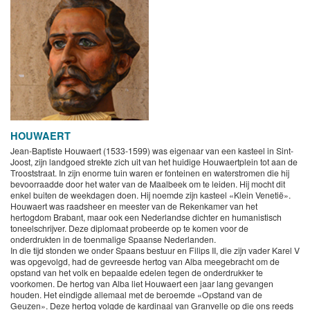
HOUWAERT
Jean-Baptiste Houwaert (1533-1599) was eigenaar van een kasteel in Sint-
Joost, zijn landgoed strekte zich uit van het huidige Houwaertplein tot aan de
Trooststraat. In zijn enorme tuin waren er fonteinen en waterstromen die hij
bevoorraadde door het water van de Maalbeek om te leiden. Hij mocht dit
enkel buiten de weekdagen doen. Hij noemde zijn kasteel «Klein Venetië».
Houwaert was raadsheer en meester van de Rekenkamer van het
hertogdom Brabant, maar ook een Nederlandse dichter en humanistisch
toneelschrijver. Deze diplomaat probeerde op te komen voor de
onderdrukten in de toenmalige Spaanse Nederlanden.
In die tijd stonden we onder Spaans bestuur en Filips II, die zijn vader Karel V
was opgevolgd, had de gevreesde hertog van Alba meegebracht om de
opstand van het volk en bepaalde edelen tegen de onderdrukker te
voorkomen. De hertog van Alba liet Houwaert een jaar lang gevangen
houden. Het eindigde allemaal met de beroemde «Opstand van de
Geuzen». Deze hertog volgde de kardinaal van Granvelle op die ons reeds