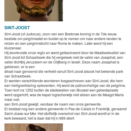
SINT-JOOST
Sint-Joost (of Judocus), zoon van een Bretonse koning in de 7de eeuw,
besliste om pelgrimsstaf en buidel op te nemen om naar andere landen te
reizen en een pelgrimstocht naar Rome te maken. Later werd hij een
kluizenaar.
Hij doorkruiste onze regio en werd gefascineerd door de Maalbeekvallei van
Sint-Joost tot Schaarbeek die hij vergeleek met de vallei van Josaphat, een
vallei dichtbij Jeruzalem en de Olijfberg in Israël. Deze naam Josaphat is
gebleven, er is een
straat naar genoemd die vertrekt vanuit Sint-Joost alsook het bekende park
van Schaarbeek.
Er werden verschillende wonderen toegeschreven aan Sint-Joost, die hem
een heiligverklaring opleverden. Hij werd de patroonheilige van de pelgrims.
Toen kort na 1252 buiten de stadswallen van Brussel een gebedsplaats
werd opgericht, was de kapel logischerwijs niet alleen aan de Maagd Maria
maar ook
aan Sint-Joost gewijd, vandaar de naam van onze gemeente.
Er bestaat nog een andere gemeente in Pas-de-Calais in Frankrijk, genaamd
Saint-Josse-sur-Mer. Het stoffelijk overschot van Sint-Joost wordt er in de
kerk bewaard, het is daar dat hij in 669 stierf.