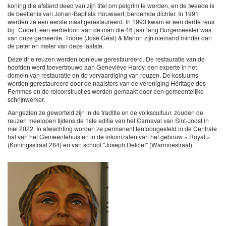
koning die afstand deed van zijn titel om pelgrim te worden, en de tweede is
de beeltenis van Johan-Baptista Houwaert, beroemde dichter. In 1991
werden ze een eerste maal gerestaureerd. In 1993 kwam er een derde reus
bij : Cudell, een eerbetoon aan de man die 46 jaar lang Burgemeester was
van onze gemeente. Toone (José Géal) & Marion zijn niemand minder dan
de peter en meter van deze laatste.
Deze drie reuzen werden opnieuw gerestaureerd. De restauratie van de
hoofden werd toevertrouwd aan Geneviève Hardy, een experte in het
domein van restauratie en de vervaardiging van reuzen. De kostuums
werden gerestaureerd door de naaisters van de vereniging Héritage des
Femmes en de rolconstructies werden gemaakt door een gemeentelijke
schrijnwerker.
Aangezien ze geworteld zijn in de traditie en de volkscultuur, zouden de
reuzen meelopen tijdens de 1ste editie van het Carnaval van Sint-Joost in
mei 2022. In afwachting worden ze permanent tentoongesteld in de Centrale
hal van het Gemeentehuis en in de inkomzalen van het gebouw « Royal »
(Koningsstraat 284) en van school "Joseph Delclef" (Warmoestraat).