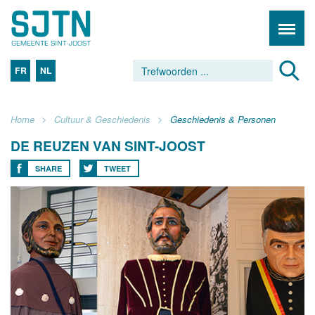
FR
NL
Home
Cultuur & Geschiedenis
Geschiedenis & Personen
DE REUZEN VAN SINT-JOOST
SHARE
TWEET