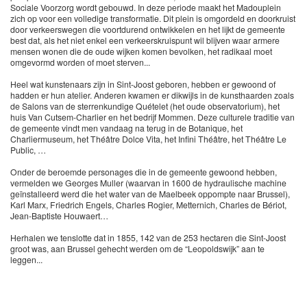
Sociale Voorzorg wordt gebouwd. In deze periode maakt het Madouplein
zich op voor een volledige transformatie. Dit plein is omgordeld en doorkruist
door verkeerswegen die voortdurend ontwikkelen en het lijkt de gemeente
best dat, als het niet enkel een verkeerskruispunt wil blijven waar armere
mensen wonen die de oude wijken komen bevolken, het radikaal moet
omgevormd worden of moet sterven...
Heel wat kunstenaars zijn in Sint-Joost geboren, hebben er gewoond of
hadden er hun atelier. Anderen kwamen er dikwijls in de kunsthaarden zoals
de Salons van de sterrenkundige Quételet (het oude observatorium), het
huis Van Cutsem-Charlier en het bedrijf Mommen. Deze culturele traditie van
de gemeente vindt men vandaag na terug in de Botanique, het
Charliermuseum, het Théâtre Dolce Vita, het Infini Théâtre, het Théâtre Le
Public, …
Onder de beroemde personages die in de gemeente gewoond hebben,
vermelden we Georges Muller (waarvan in 1600 de hydraulische machine
geïnstalleerd werd die het water van de Maelbeek oppompte naar Brussel),
Karl Marx, Friedrich Engels, Charles Rogier, Metternich, Charles de Bériot,
Jean-Baptiste Houwaert…
Herhalen we tenslotte dat in 1855, 142 van de 253 hectaren die Sint-Joost
groot was, aan Brussel gehecht werden om de “Leopoldswijk” aan te
leggen...