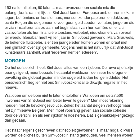
153 nationaliteiten, 60 talen… maar evenzeer een sociale mix die
belangrijker is dan hij lijkt. In Sint-Joost komen Europese ambtenaren mekaar
tegen, bohémiens en kunstenaars, mensen zonder papieren en daklozen,
echte Belgen die de gemeente voor geen geld zouden verlaten, jongeren die
er zich installeren als ze aan het begin staan van hun carrière en er zich
vastwortelen als hun financiële toestand verbetert, nieuwkomers van overal
ter wereld. Bénabar heeft vijftien jaar in Sint-Joost gewoond. Marc Grauwels,
de bekende fluitspeler, is er tien jaar geleden komen wonen en praat met
een glimlach over zijn gemeente. Volgens hem is het natuurlijk dat Sint-Joost
kunstenaars aantrekt, want “iedereen kent er iedereen”.
MORGEN
Op het eerste zicht heeft Sint-Joost alles van een tijdbom. De ruwe cijfers zijn
beangstigend, meer bepaald het aantal werklozen, een zeer heterogene
bevolking die globaal gezien minder opgeleid is dan het gemiddelde. Het
persoverzicht liegt er niet om: Sint-Joost komt al te dikwijls negatief in het
nieuws.
Wat doen om de bom niet te laten ontploffen? Wat doen om de 27.500
inwoners van Sint-Joost een beter leven te geven? Men moet rekening
houden met de bevokingsevolutie. Zeker, het aantal Belgen verhoogt maar
het zijn “nieuwe Belgen”. Men moet voorrang geven aan sociale cohesie
door de verschillen als een rijkdom te koesteren. Dat is gemakkelijker gezegd
dan gedaan.
Het staat nergens geschreven dat het pleit gewonnen is, maar nogal dikwijls
worden de clichés buiten Sint-Joost in stand gehouden. Veel mensen wonen