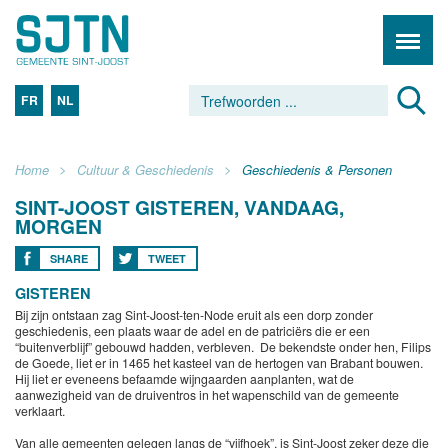
FR
NL
Home
Cultuur & Geschiedenis
Geschiedenis & Personen
SINT-JOOST GISTEREN, VANDAAG,
MORGEN
SHARE
TWEET
GISTEREN
Bij zijn ontstaan zag Sint-Joost-ten-Node eruit als een dorp zonder
geschiedenis, een plaats waar de adel en de patriciërs die er een
“buitenverblijf” gebouwd hadden, verbleven. De bekendste onder hen, Filips
de Goede, liet er in 1465 het kasteel van de hertogen van Brabant bouwen.
Hij liet er eveneens befaamde wijngaarden aanplanten, wat de
aanwezigheid van de druiventros in het wapenschild van de gemeente
verklaart.
Van alle gemeenten gelegen langs de “vijfhoek”, is Sint-Joost zeker deze die