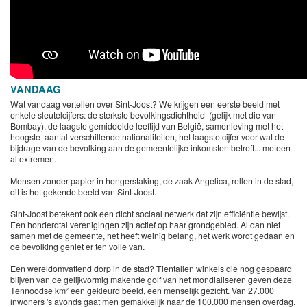
VANDAAG
Wat vandaag vertellen over Sint-Joost? We krijgen een eerste beeld met
enkele sleutelcijfers: de sterkste bevolkingsdichtheid (gelijk met die van
Bombay), de laagste gemiddelde leeftijd van België, samenleving met het
hoogste aantal verschillende nationaliteiten, het laagste cijfer voor wat de
bijdrage van de bevolking aan de gemeentelijke inkomsten betreft... meteen
al extremen.
Mensen zonder papier in hongerstaking, de zaak Angelica, rellen in de stad,
dit is het gekende beeld van Sint-Joost.
Sint-Joost betekent ook een dicht sociaal netwerk dat zijn efficiëntie bewijst.
Een honderdtal verenigingen zijn actief op haar grondgebied. Al dan niet
samen met de gemeente, het heeft weinig belang, het werk wordt gedaan en
de bevolking geniet er ten volle van.
Een wereldomvattend dorp in de stad? Tientallen winkels die nog gespaard
blijven van de gelijkvormig makende golf van het mondialiseren geven deze
Tennoodse km² een gekleurd beeld, een menselijk gezicht. Van 27.000
inwoners 's avonds gaat men gemakkelijk naar de 100.000 mensen overdag.