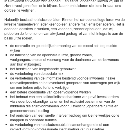
in Sint-Joost en voelen zich er goed. Een aantal onder hen kiezen vrij om er
zich te vestigen of om er te blijven. Naar hen luisteren stelt ons in staat ons
oordeel te verfijnen.
Natuurlijk bestaat het risico op falen. Binnen het schepencollege leren we de
kwestie “samenleven” ieder keer op een andere manier te benaderen. Het is
door aan dossiers te werken, een voor een, zonder ophouden, dat wij
proberen de fenomenen van afwijkend gedrag of van niet-integratie aan de
basis uit te roeien.
de renovatie en geleidelijke heraanleg van de meest achtergestelde
wijken
de inrichting van de openbare ruimte, groene zones,
voetgangerszones met voorrang voor de deelname van de bewoners
aan hun wijkproject
het herstellen van leegstaande gebouwen
de verbetering van de sociale mix
de verbetering van de informatie bestemd voor de inwoners inzake
renovatiepremies en het eventueel groeperen van aanvragen per wijk
om een betere prijsofferte te verkrijgen
een betere coördinatie van opeenvolgende werken
het behoud van een solidariteitsmechanisme van privé investeerders
via stedenbouwkundige lasten en het exclusief bestemmen van de
middelen die eruit voortvloeien voor huisvesting, openbare ruimte en
gemeenschapsuitrusting
het oprichten van een snelle interventieploeg om kleine werkjes op te
knappen in openbare ruimtes
de verbetering van het stadsmeubilair samenhangend met een
project vorming- professionele inschakeling van plaatselijke