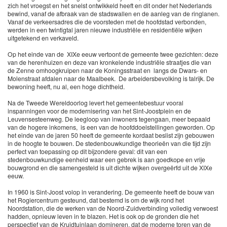
zich het vroegst en het snelst ontwikkeld heeft en dit onder het Nederlands
bewind, vanaf de afbraak van de stadswallen en de aanleg van de ringlanen.
Vanaf de verkeersadres die de voorsteden met de hoofdstad verbonden,
werden in een twintigtal jaren nieuwe industriële en residentiële wijken
uitgetekend en verkaveld.
Op het einde van de XIXe eeuw vertoont de gemeente twee gezichten: deze
van de herenhuizen en deze van kronkelende industriële straatjes die van
de Zenne omhoogkruipen naar de Koningsstraat en langs de Dwars- en
Molenstraat afdalen naar de Maalbeek. De arbeidersbevolking is talrijk. De
bewoning heeft, nu al, een hoge dichtheid.
Na de Tweede Wereldoorlog levert het gemeentebestuur vooral
inspanningen voor de modernisering van het Sint-Joostplein en de
Leuvensesteenweg. De leegloop van inwoners tegengaan, meer bepaald
van de hogere inkomens, is een van de hoofddoelstellingen geworden. Op
het einde van de jaren 50 heeft de gemeente kordaat beslist zijn gebouwen
in de hoogte te bouwen. De stedenbouwkundige theorieën van die tijd zijn
perfect van toepassing op dit bijzondere geval: dit van een
stedenbouwkundige eenheid waar een gebrek is aan goedkope en vrije
bouwgrond en die samengesteld is uit dichte wijken overgeërfd uit de XIXe
eeuw.
In 1960 is Sint-Joost volop in verandering. De gemeente heeft de bouw van
het Rogiercentrum gesteund, dat bestemd is om de wijk rond het
Noordstation, die de werken van de Noord-Zuidverbinding volledig verwoest
hadden, opnieuw leven in te blazen. Het is ook op de gronden die het
perspectief van de Kruidtuinlaan domineren, dat de moderne toren van de