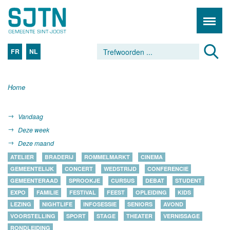
FR
NL
Home
Vandaag
Deze week
Deze maand
ATELIER
BRADERIJ
ROMMELMARKT
CINEMA
GEMEENTELIJK
CONCERT
WEDSTRIJD
CONFERENCIE
GEMEENTERAAD
SPROOKJE
CURSUS
DEBAT
STUDENT
EXPO
FAMILIE
FESTIVAL
FEEST
OPLEIDING
KIDS
LEZING
NIGHTLIFE
INFOSESSIE
SENIORS
AVOND
VOORSTELLING
SPORT
STAGE
THEATER
VERNISSAGE
RONDLEIDING