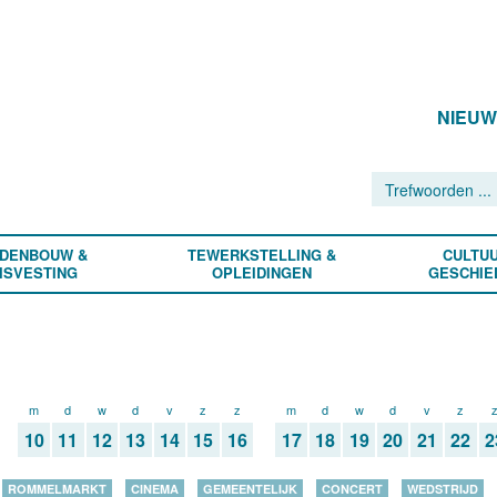
NIEU
DENBOUW &
TEWERKSTELLING &
CULTUU
ISVESTING
OPLEIDINGEN
GESCHIE
m
d
w
d
v
z
z
m
d
w
d
v
z
10
11
12
13
14
15
16
17
18
19
20
21
22
2
ROMMELMARKT
CINEMA
GEMEENTELIJK
CONCERT
WEDSTRIJD