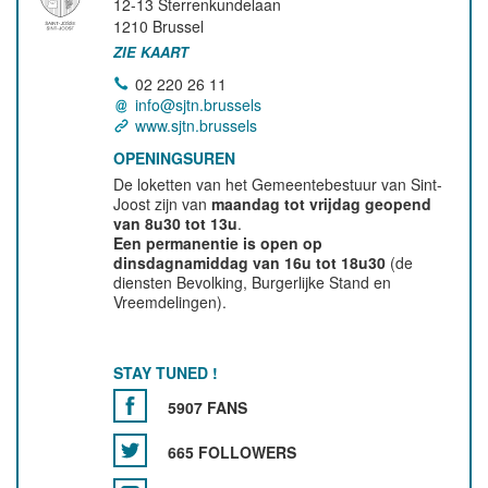
12-13 Sterrenkundelaan
1210
Brussel
ZIE KAART
02 220 26 11
info@sjtn.brussels
www.sjtn.brussels
OPENINGSUREN
De loketten van het Gemeentebestuur van Sint-
Joost zijn van
maandag tot vrijdag geopend
van 8u30 tot 13u
.
Een permanentie is open op
dinsdagnamiddag van 16u tot 18u30
(de
diensten Bevolking, Burgerlijke Stand en
Vreemdelingen).
STAY TUNED !
5907 FANS
665 FOLLOWERS