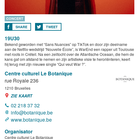
CONCERT
SHARE
TWEET
19U30
Bekend geworden met “Sans Nuances” op TikTok en door zijn deelname
aan de Netflix-wedstrijd “Nouvelle École”, is WarEnd een rapper uit Toulouse
met roots in Créteil. Na een zeiltocht over de Atlantische Oceaan, die hem de
kans gaf om afstand te nemen en zijn artistieke visie te heroriënteren, keert
hij terug met zijn nieuwe single “Qui veut War ?”.
Centre culturel Le Botanique
rue Royale 236
1210
Bruxelles
ZIE KAART
02 218 37 32
info@botanique.be
www.botanique.be
Organisator
Centre culturel Le Botanique