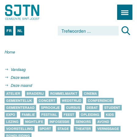
FR
NL
Home
Vandaag
Deze week
Deze maand
ATELIER
BRADERIJ
ROMMELMARKT
CINEMA
GEMEENTELIJK
CONCERT
WEDSTRIJD
CONFERENCIE
GEMEENTERAAD
SPROOKJE
CURSUS
DEBAT
STUDENT
EXPO
FAMILIE
FESTIVAL
FEEST
OPLEIDING
KIDS
LEZING
NIGHTLIFE
INFOSESSIE
SENIORS
AVOND
VOORSTELLING
SPORT
STAGE
THEATER
VERNISSAGE
RONDLEIDING