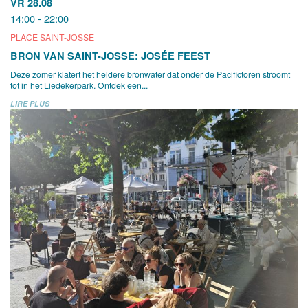
VR 28.08
14:00 - 22:00
PLACE SAINT-JOSSE
BRON VAN SAINT-JOSSE: JOSÉE FEEST
Deze zomer klatert het heldere bronwater dat onder de Pacifictoren stroomt
tot in het Liedekerpark. Ontdek een...
LIRE PLUS