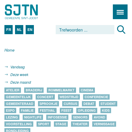
FR
NL
EN
Home
Vandaag
Deze week
Deze maand
ATELIER
BRADERIJ
ROMMELMARKT
CINEMA
GEMEENTELIJK
CONCERT
WEDSTRIJD
CONFERENCIE
GEMEENTERAAD
SPROOKJE
CURSUS
DEBAT
STUDENT
EXPO
FAMILIE
FESTIVAL
FEEST
OPLEIDING
KIDS
LEZING
NIGHTLIFE
INFOSESSIE
SENIORS
AVOND
VOORSTELLING
SPORT
STAGE
THEATER
VERNISSAGE
RONDLEIDING