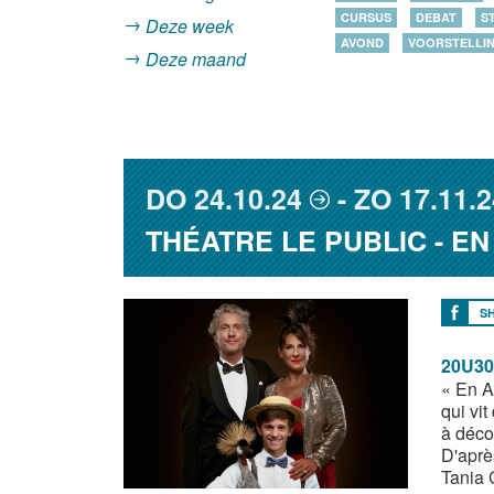
CURSUS
DEBAT
S
Deze week
AVOND
VOORSTELLI
Deze maand
DO
24.10.24
ZO
17.11.2
THÉATRE LE PUBLIC - E
S
20U30
« En A
qui vit
à décou
D'aprè
Tania 