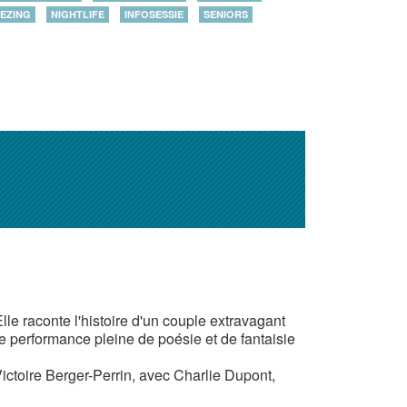
EZING
NIGHTLIFE
INFOSESSIE
SENIORS
le raconte l'histoire d'un couple extravagant
Une performance pleine de poésie et de fantaisie
ictoire Berger-Perrin, avec Charlie Dupont,