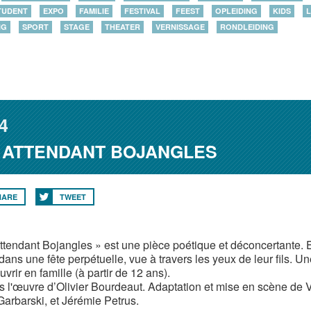
TUDENT
EXPO
FAMILIE
FESTIVAL
FEEST
OPLEIDING
KIDS
L
NG
SPORT
STAGE
THEATER
VERNISSAGE
RONDLEIDING
4
N ATTENDANT BOJANGLES
HARE
TWEET
ttendant Bojangles » est une pièce poétique et déconcertante. El
 dans une fête perpétuelle, vue à travers les yeux de leur fils. 
vrir en famille (à partir de 12 ans).
s l'œuvre d’Olivier Bourdeaut. Adaptation et mise en scène de V
Garbarski, et Jérémie Petrus.