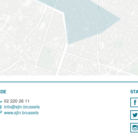
ODE
STA
02 220 26 11
info@sjtn.brussels
www.sjtn.brussels