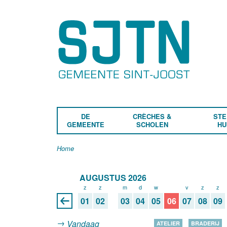
DE
CRÈCHES &
STE
GEMEENTE
SCHOLEN
HU
Home
AUGUSTUS 2026
z
z
m
d
w
d
v
z
z
01
02
03
04
05
06
07
08
09
Vandaag
ATELIER
BRADERIJ