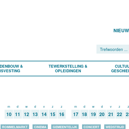
NIEU
DENBOUW &
TEWERKSTELLING &
CULTUU
ISVESTING
OPLEIDINGEN
GESCHIE
m
d
w
d
v
z
z
m
d
w
d
v
z
10
11
12
13
14
15
16
17
18
19
20
21
22
2
ROMMELMARKT
CINEMA
GEMEENTELIJK
CONCERT
WEDSTRIJD