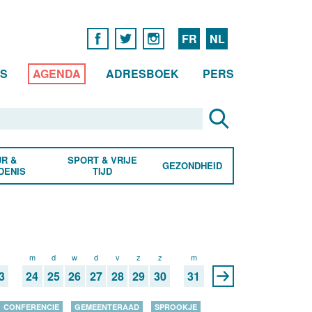
FR
NL
WS
AGENDA
ADRESBOEK
PERS
R &
SPORT & VRIJE
GEZONDHEID
DENIS
TIJD
z
m
d
w
d
v
z
z
m
3
24
25
26
27
28
29
30
31
CONFERENCIE
GEMEENTERAAD
SPROOKJE