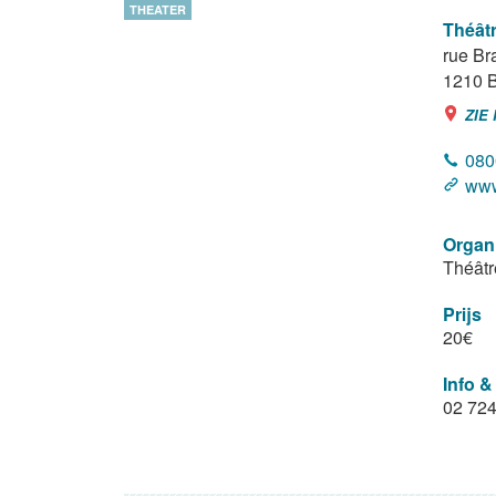
THEATER
Théâtr
rue Br
1210
B
ZIE
080
www
Organ
Théâtr
Prijs
20€
Info &
02 724