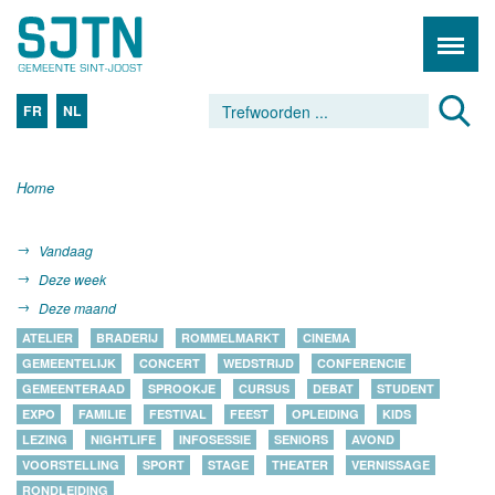
FR
NL
Home
Vandaag
Deze week
Deze maand
ATELIER
BRADERIJ
ROMMELMARKT
CINEMA
GEMEENTELIJK
CONCERT
WEDSTRIJD
CONFERENCIE
GEMEENTERAAD
SPROOKJE
CURSUS
DEBAT
STUDENT
EXPO
FAMILIE
FESTIVAL
FEEST
OPLEIDING
KIDS
LEZING
NIGHTLIFE
INFOSESSIE
SENIORS
AVOND
VOORSTELLING
SPORT
STAGE
THEATER
VERNISSAGE
RONDLEIDING