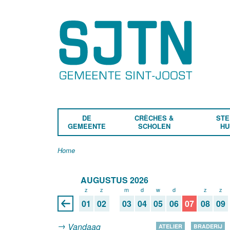
DE
CRÈCHES &
STE
GEMEENTE
SCHOLEN
HU
Home
AUGUSTUS 2026
z
z
m
d
w
d
v
z
z
01
02
03
04
05
06
07
08
09
Vandaag
ATELIER
BRADERIJ