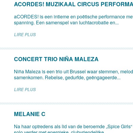
ACORDES! MUZIKAAL CIRCUS PERFORM
aCORDES! is een intieme en poëtische performance met
spanning. Een samenspel van luchtacrobatie en...
LIRE PLUS
CONCERT TRIO NIÑA MALEZA
Niña Maleza is een trio uit Brussel waar stemmen, mel
samenkomen. Rebelse, gedurfde, geëngageerde...
LIRE PLUS
MELANIE C
Na haar optredens als lid van de beroemde „Spice Girls
solo verder met energieke, clubvriendelijke...