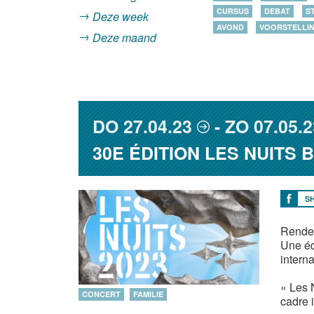
CURSUS
DEBAT
S
Deze week
AVOND
VOORSTELLI
Deze maand
DO
27.04.23
ZO
07.05.2
30E ÉDITION LES NUITS 
S
Rendez
Une éd
intern
« Les 
CONCERT
FAMILIE
cadre 