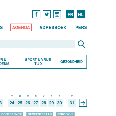
FR
NL
WS
AGENDA
ADRESBOEK
PERS
R &
SPORT & VRIJE
GEZONDHEID
DENIS
TIJD
z
m
d
w
d
v
z
z
m
3
24
25
26
27
28
29
30
31
CONFERENCIE
GEMEENTERAAD
SPROOKJE