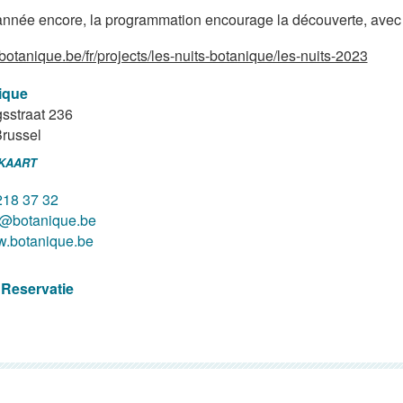
année encore, la programmation encourage la découverte, avec 
/botanique.be/fr/projects/les-nuits-botanique/les-nuits-2023
ique
sstraat 236
russel
 KAART
218 37 32
o@botanique.be
.botanique.be
 Reservatie