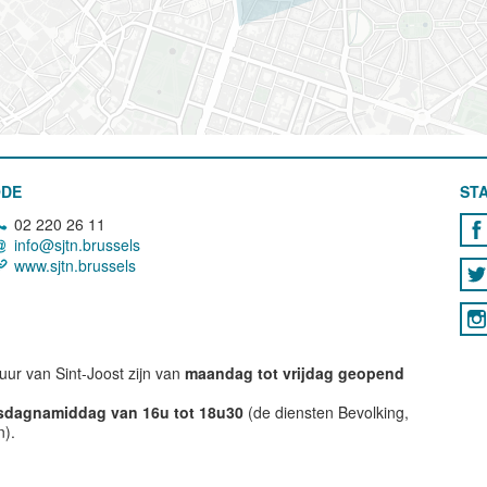
ODE
STA
02 220 26 11
info@sjtn.brussels
www.sjtn.brussels
ur van Sint-Joost zijn van
maandag tot vrijdag geopend
nsdagnamiddag van 16u tot 18u30
(de diensten Bevolking,
n).