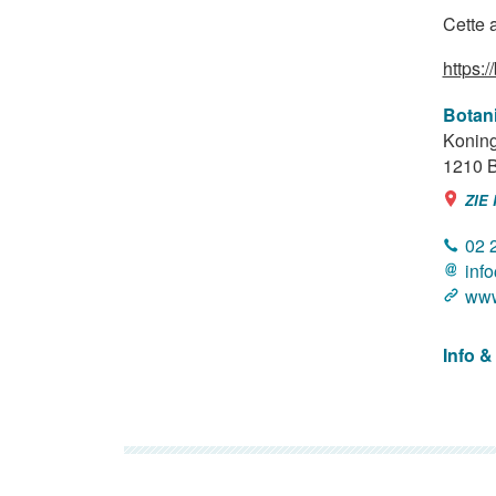
Cette 
https:/
Botan
Koning
1210
B
ZIE
02 
inf
www
Info &