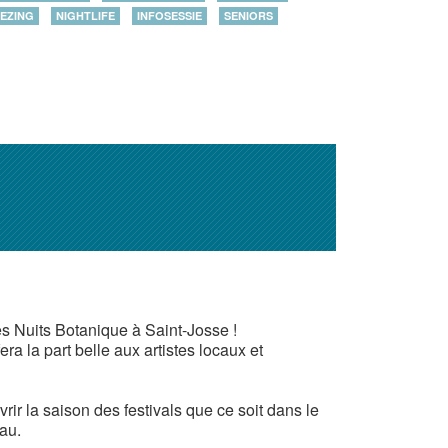
EZING
NIGHTLIFE
INFOSESSIE
SENIORS
s Nuits Botanique à Saint-Josse !
a la part belle aux artistes locaux et
r la saison des festivals que ce soit dans le
au.