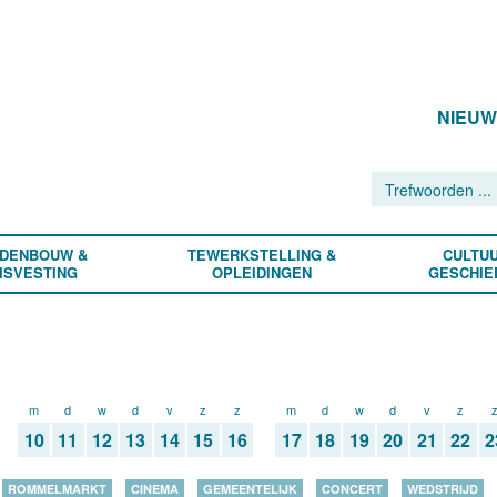
NIEU
DENBOUW &
TEWERKSTELLING &
CULTUU
ISVESTING
OPLEIDINGEN
GESCHIE
m
d
w
d
v
z
z
m
d
w
d
v
z
10
11
12
13
14
15
16
17
18
19
20
21
22
2
ROMMELMARKT
CINEMA
GEMEENTELIJK
CONCERT
WEDSTRIJD