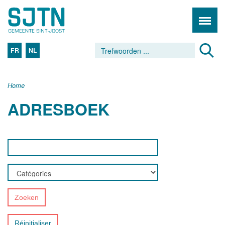
FR
NL
Home
ADRESBOEK
Zoeken
Réinitialiser