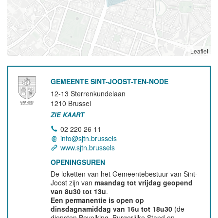
Leaflet
GEMEENTE SINT-JOOST-TEN-NODE
12-13 Sterrenkundelaan
1210
Brussel
ZIE KAART
02 220 26 11
info@sjtn.brussels
www.sjtn.brussels
OPENINGSUREN
De loketten van het Gemeentebestuur van Sint-
Joost zijn van
maandag tot vrijdag geopend
van 8u30 tot 13u
.
Een permanentie is open op
dinsdagnamiddag van 16u tot 18u30
(de
diensten Bevolking, Burgerlijke Stand en