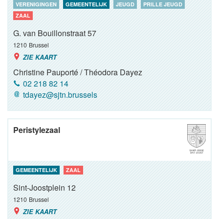
VERENIGINGEN
GEMEENTELIJK
JEUGD
PRILLE JEUGD
ZAAL
G. van Bouillonstraat 57
1210
Brussel
ZIE KAART
Christine Pauporté / Théodora Dayez
02 218 82 14
tdayez@sjtn.brussels
Peristylezaal
GEMEENTELIJK
ZAAL
Sint-Joostplein 12
1210
Brussel
ZIE KAART