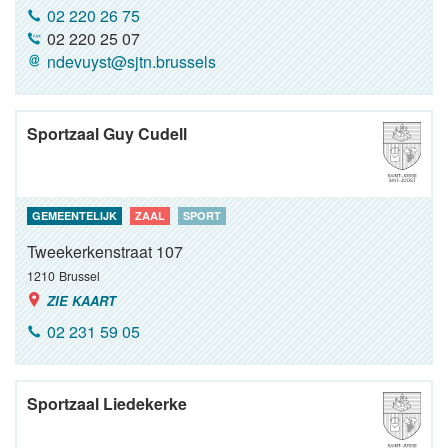
02 220 26 75
02 220 25 07
ndevuyst@sjtn.brussels
Sportzaal Guy Cudell
GEMEENTELIJK
ZAAL
SPORT
Tweekerkenstraat 107
1210
Brussel
ZIE KAART
02 231 59 05
Sportzaal Liedekerke