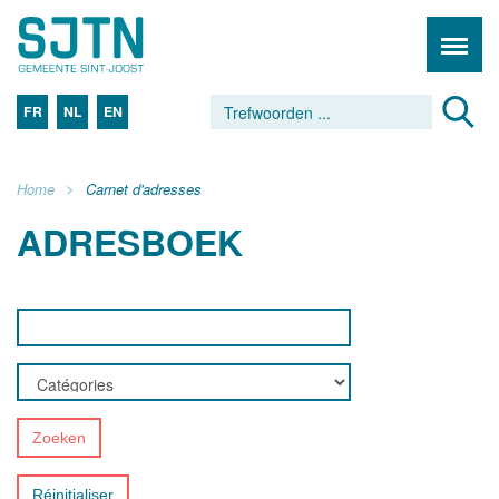
FR
NL
EN
Home
Carnet d'adresses
ADRESBOEK
Zoeken
Réinitialiser