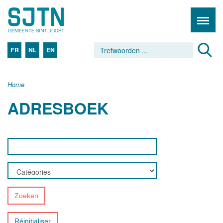
FR
NL
EN
Home
ADRESBOEK
Zoeken
Réinitialiser