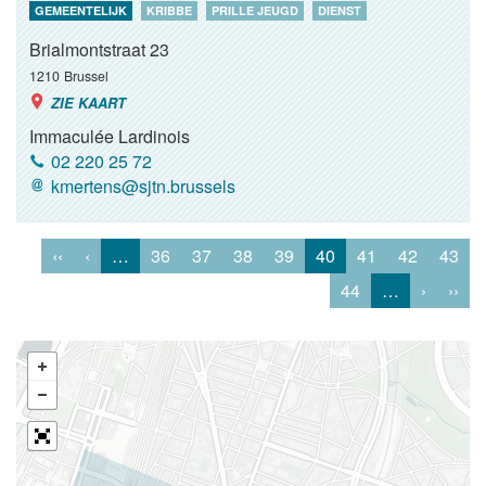
GEMEENTELIJK
KRIBBE
PRILLE JEUGD
DIENST
Brialmontstraat 23
1210
Brussel
ZIE KAART
Immaculée Lardinois
02 220 25 72
kmertens@sjtn.brussels
‹‹
‹
…
36
37
38
39
40
41
42
43
44
…
›
››