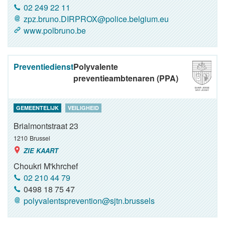
02 249 22 11
zpz.bruno.DIRPROX@police.belgium.eu
www.polbruno.be
Preventiedienst
Polyvalente
preventieambtenaren (PPA)
GEMEENTELIJK
VEILIGHEID
Brialmontstraat 23
1210
Brussel
ZIE KAART
Choukri M'khrchef
02 210 44 79
0498 18 75 47
polyvalentsprevention@sjtn.brussels