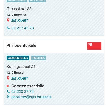
Grensstraat 33
1210
Bruxelles
ZIE KAART
02 217 45 73
Philippe Boïketé
GEMEENTELIJK
POLITIEK
Koningsstraat 284
1210
Brussel
ZIE KAART
Gemeenteraadslid
02 220 27 74
pboikete@sjtn.brussels