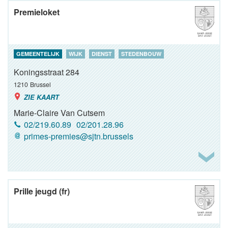
Premieloket
GEMEENTELIJK
WIJK
DIENST
STEDENBOUW
Koningsstraat 284
1210
Brussel
ZIE KAART
Marie-Claire Van Cutsem
02/219.60.89
02/201.28.96
primes-premies@sjtn.brussels
Prille jeugd (fr)