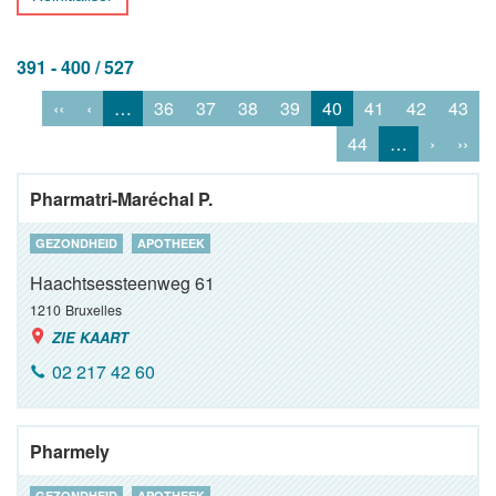
391 - 400 / 527
‹‹
‹
…
36
37
38
39
40
41
42
43
44
…
›
››
Pharmatri-Maréchal P.
GEZONDHEID
APOTHEEK
Haachtsessteenweg 61
1210
Bruxelles
ZIE KAART
02 217 42 60
Pharmely
GEZONDHEID
APOTHEEK