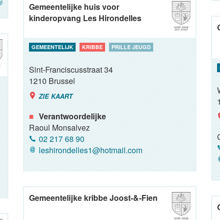
Gemeentelijke huis voor
kinderopvang Les Hirondelles
GEMEENTELIJK
KRIBBE
PRILLE JEUGD
Sint-Franciscusstraat 34
1210
Brussel
ZIE KAART
Verantwoordelijke
Raoul Monsalvez
02 217 68 90
leshirondelles1@hotmail.com
Gemeentelijke kribbe Joost-&-Fien