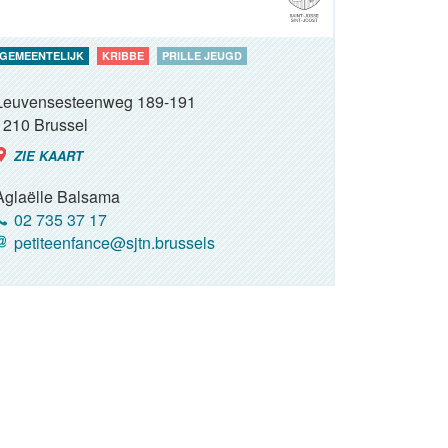
GEMEENTELIJK
KRIBBE
PRILLE JEUGD
Leuvensesteenweg 189-191
1210
Brussel
ZIE KAART
Aglaëlle Balsama
02 735 37 17
petiteenfance@sjtn.brussels