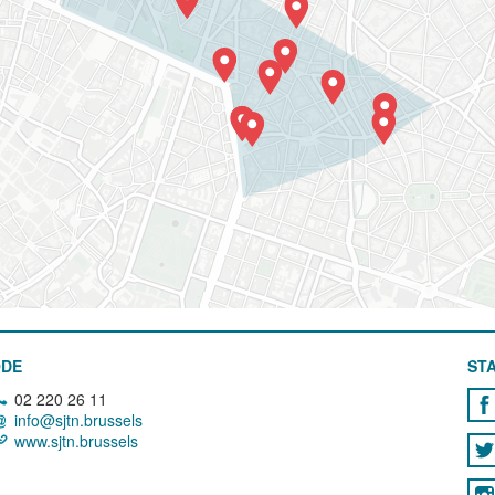
ODE
STA
02 220 26 11
info@sjtn.brussels
www.sjtn.brussels