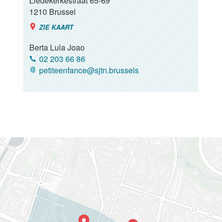
Liedekerkestraat 65-69
1210
Brussel
ZIE KAART
Berta Lula Joao
02 203 66 86
petiteenfance@sjtn.brussels