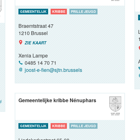
GEMEENTELIJK
KRIBBE
PRILLE JEUGD
Braemtstraat 47
1210
Brussel
ZIE KAART
Xenia Lampe
0485 14 70 71
joost-e-fien@sjtn.brussels
Gemeentelijke kribbe Nénuphars
GEMEENTELIJK
KRIBBE
PRILLE JEUGD