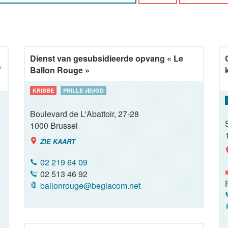
Dienst van gesubsidieerde opvang « Le
Ballon Rouge »
KRIBBE
PRILLE JEUGD
Boulevard de L'Abattoir, 27-28
1000
Brussel
ZIE KAART
02 219 64 09
02 513 46 92
ballonrouge@beglacom.net