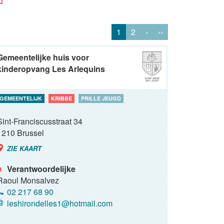
1
2
›
››
Gemeentelijke huis voor
kinderopvang Les Arlequins
GEMEENTELIJK
KRIBBE
PRILLE JEUGD
Sint-Franciscusstraat 34
1210
Brussel
ZIE KAART
Verantwoordelijke
Raoul Monsalvez
02 217 68 90
leshirondelles1@hotmail.com