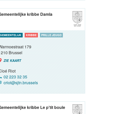
Gemeentelijke kribbe Damla
GEMEENTELIJK
KRIBBE
PRILLE JEUGD
Warmoestraat 179
1210
Brussel
ZIE KAART
Cloé Riot
02 223 32 35
criot@sjtn.brussels
Gemeentelijke kribbe Le p'tit boule