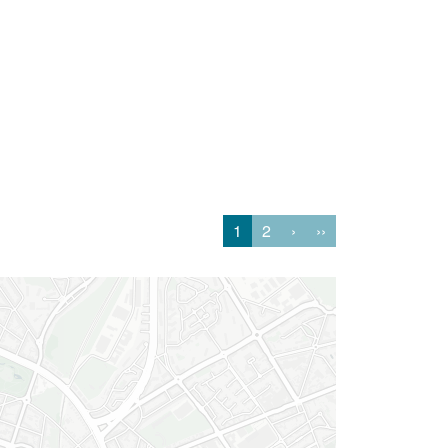
1
2
›
››