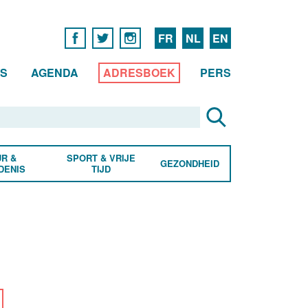
FR
NL
EN
WS
AGENDA
ADRESBOEK
PERS
R &
SPORT & VRIJE
GEZONDHEID
DENIS
TIJD