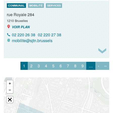
COMMUNAL
MOBILITÉ
SERVICES
rue Royale 284
1210
Bruxelles
VOIR PLAN
02 220 26 38
02 220 27 38
mobilite@sjtn.brussels
1
2
3
4
5
6
7
8
9
…
›
››