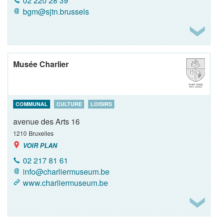
02 220 28 39
bgm@sjtn.brussels
Musée Charlier
COMMUNAL
CULTURE
LOISIRS
avenue des Arts 16
1210
Bruxelles
VOIR PLAN
02 217 81 61
info@charliermuseum.be
www.charliermuseum.be