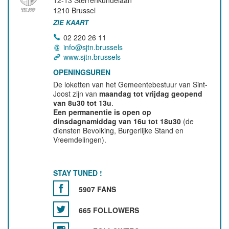
12-13 Sterrenkundelaan
1210
Brussel
ZIE KAART
02 220 26 11
info@sjtn.brussels
www.sjtn.brussels
OPENINGSUREN
De loketten van het Gemeentebestuur van Sint-
Joost zijn van
maandag tot vrijdag geopend
van 8u30 tot 13u
.
Een permanentie is open op
dinsdagnamiddag van 16u tot 18u30
(de
diensten Bevolking, Burgerlijke Stand en
Vreemdelingen).
STAY TUNED !
5907 FANS
665 FOLLOWERS