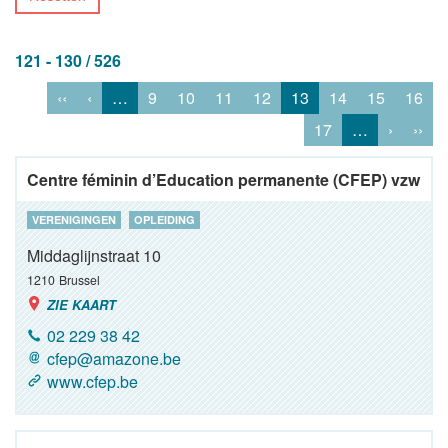
121 - 130 / 526
‹‹
‹
…
9
10
11
12
13
14
15
16
17
…
›
››
Centre féminin d’Education permanente (CFEP) vzw
VERENIGINGEN
OPLEIDING
Middaglijnstraat 10
1210
Brussel
ZIE KAART
02 229 38 42
cfep@amazone.be
www.cfep.be