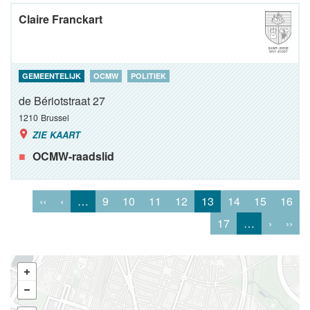
Claire Franckart
GEMEENTELIJK
OCMW
POLITIEK
de Bériotstraat 27
1210
Brussel
ZIE KAART
OCMW-raadslid
‹‹
‹
…
9
10
11
12
13
14
15
16
17
…
›
››