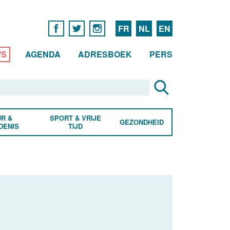
FR
NL
EN
WS
AGENDA
ADRESBOEK
PERS
R &
SPORT & VRIJE
GEZONDHEID
DENIS
TIJD